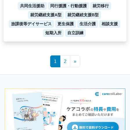
共同生活援助
同行援護・行動援護
就労移行
就労継続支援A型
就労継続支援B型
放課後等デイサービス
更生保護
生活介護
相談支援
短期入所
自立訓練
Posts
1
2
»
navigation