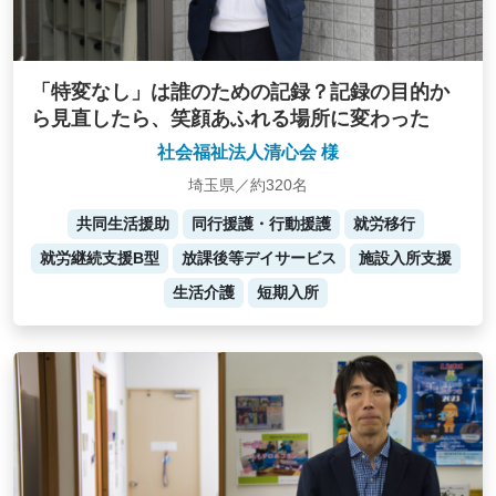
「特変なし」は誰のための記録？記録の目的か
ら見直したら、笑顔あふれる場所に変わった
社会福祉法人清心会 様
埼玉県／約320名
共同生活援助
同行援護・行動援護
就労移行
就労継続支援B型
放課後等デイサービス
施設入所支援
生活介護
短期入所