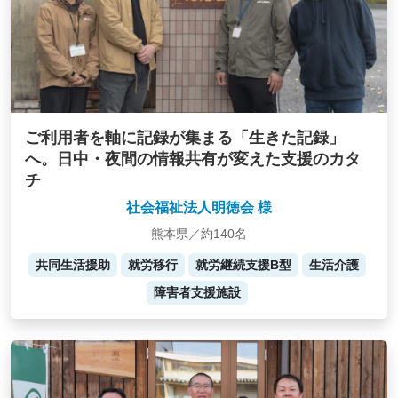
ご利用者を軸に記録が集まる「生きた記録」
へ。日中・夜間の情報共有が変えた支援のカタ
チ
社会福祉法人明徳会 様
熊本県／約140名
共同生活援助
就労移行
就労継続支援B型
生活介護
障害者支援施設