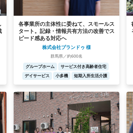
し
各事業所の主体性に委ねて、スモールス
戦
タート。記録・情報共有方法の改善でス
ピード感ある対応へ
株式会社プランドゥ 様
群馬県／約600名
グループホーム
サービス付き高齢者住宅
デイサービス
小多機
短期入所生活介護