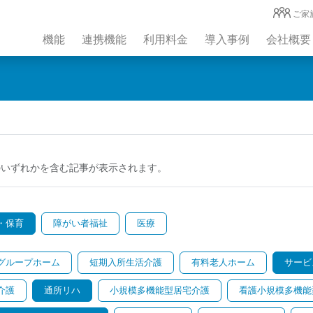
ご家
機能
連携機能
利用料金
導入事例
会社概要
のいずれかを含む記事が表示されます。
・保育
障がい者福祉
医療
グループホーム
短期入所生活介護
有料老人ホーム
サービ
介護
通所リハ
小規模多機能型居宅介護
看護小規模多機能