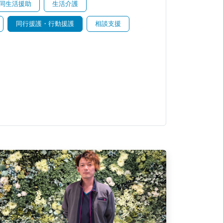
同生活援助
生活介護
同行援護・行動援護
相談支援