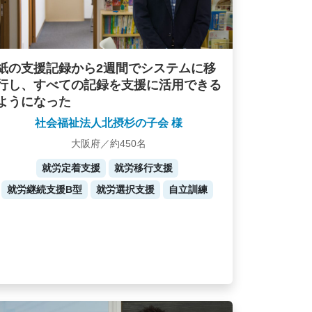
紙の支援記録から2週間でシステムに移
行し、すべての記録を支援に活用できる
ようになった
社会福祉法人北摂杉の子会 様
大阪府／約450名
就労定着支援
就労移行支援
就労継続支援B型
就労選択支援
自立訓練