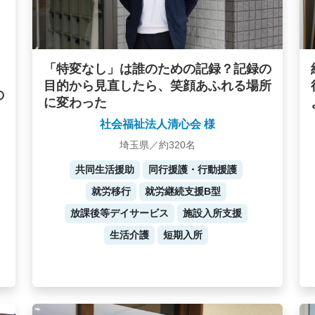
「特変なし」は誰のための記録？記録の
目的から見直したら、笑顔あふれる場所
の
に変わった
社会福祉法人清心会 様
埼玉県／約320名
共同生活援助
同行援護・行動援護
就労移行
就労継続支援B型
放課後等デイサービス
施設入所支援
生活介護
短期入所