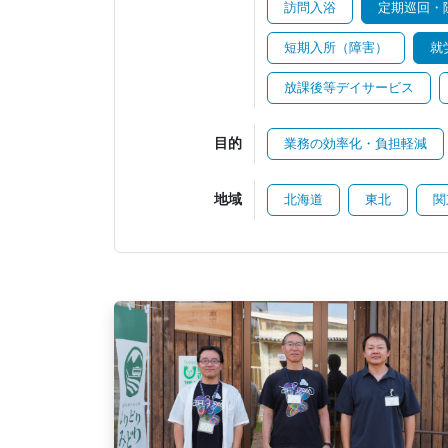
訪問入浴
定期巡回・
短期入所（障害）
就
放課後等デイサービス
目的
業務の効率化・負担軽減
地域
北海道
東北
関