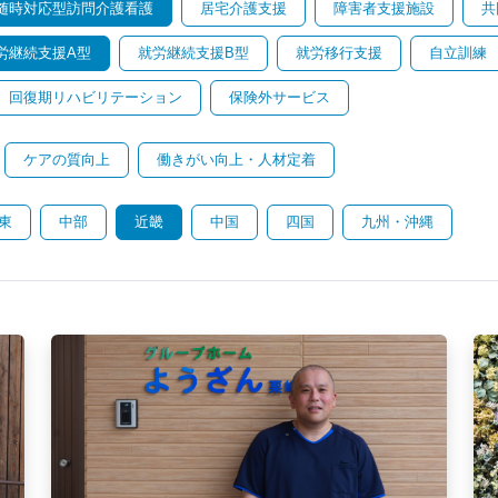
随時対応型訪問介護看護
居宅介護支援
障害者支援施設
共
労継続支援A型
就労継続支援B型
就労移行支援
自立訓練
回復期リハビリテーション
保険外サービス
ケアの質向上
働きがい向上・人材定着
東
中部
近畿
中国
四国
九州・沖縄