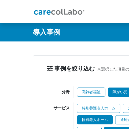
@ -0,0 +1,60 @@
導入事例
事例を絞り込む
※選択した項目
分野
高齢者福祉
障がい児
サービス
特別養護老人ホーム
軽費老人ホーム
通所