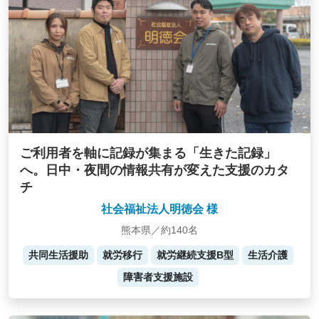
ご利用者を軸に記録が集まる「生きた記録」
へ。日中・夜間の情報共有が変えた支援のカタ
チ
社会福祉法人明徳会 様
熊本県／約140名
共同生活援助
就労移行
就労継続支援B型
生活介護
障害者支援施設