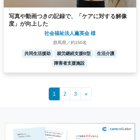
写真や動画つきの記録で、「ケアに対する解像
度」が向上した
社会福祉法人薫英会 様
群馬県／約150名
共同生活援助
就労継続支援B型
生活介護
障害者支援施設
Posts
1
2
3
»
navigation