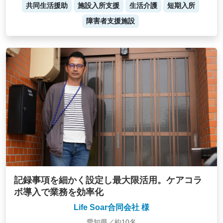
共同生活援助
施設入所支援
生活介護
短期入所
障害者支援施設
記録事項を細かく設定し最大限活用。ケアコラ
ボ導入で業務を効率化
Life Soar合同会社 様
愛知県／約10名