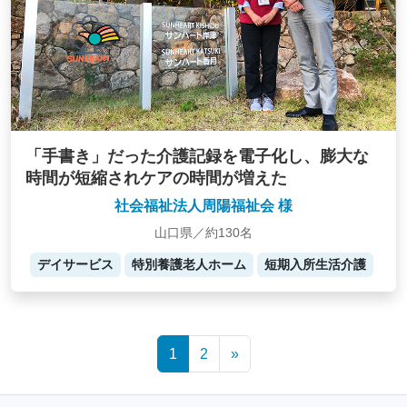
「手書き」だった介護記録を電子化し、膨大な
時間が短縮されケアの時間が増えた
社会福祉法人周陽福祉会 様
山口県／約130名
デイサービス
特別養護老人ホーム
短期入所生活介護
Posts
1
2
»
navigation