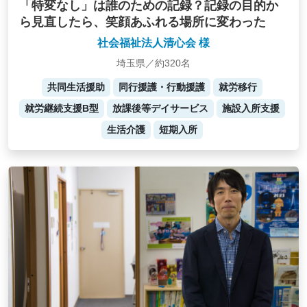
「特変なし」は誰のための記録？記録の目的か
ら見直したら、笑顔あふれる場所に変わった
社会福祉法人清心会 様
埼玉県／約320名
共同生活援助
同行援護・行動援護
就労移行
就労継続支援B型
放課後等デイサービス
施設入所支援
生活介護
短期入所