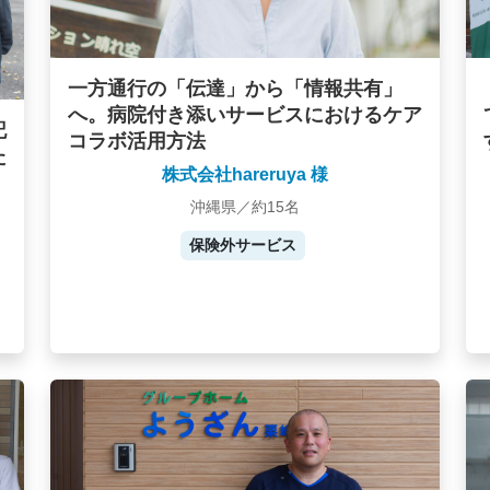
一方通行の「伝達」から「情報共有」
へ。病院付き添いサービスにおけるケア
記
コラボ活用方法
た
株式会社hareruya 様
沖縄県／約15名
保険外サービス