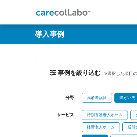
@ -0,0 +1,60 @@
導入事例
事例を絞り込む
※選択した項目
分野
高齢者福祉
障がい児
サービス
特別養護老人ホーム
軽費老人ホーム
通所