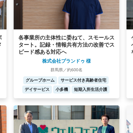
ボ
各事業所の主体性に委ねて、スモールス
メ
タート。記録・情報共有方法の改善でス
ピード感ある対応へ
株式会社プランドゥ 様
群馬県／約600名
グループホーム
サービス付き高齢者住宅
デイサービス
小多機
短期入所生活介護