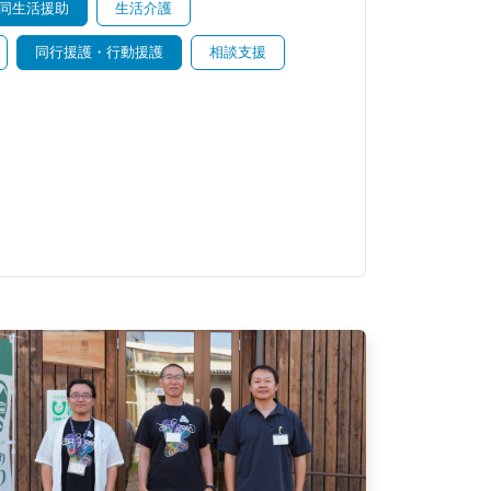
同生活援助
生活介護
同行援護・行動援護
相談支援