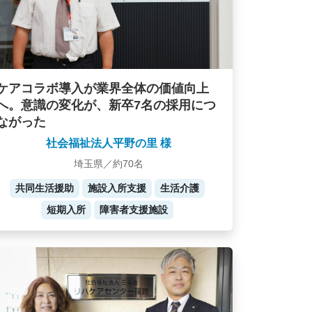
ケアコラボ導入が業界全体の価値向上
へ。意識の変化が、新卒7名の採用につ
ながった
社会福祉法人平野の里 様
埼玉県／約70名
共同生活援助
施設入所支援
生活介護
短期入所
障害者支援施設