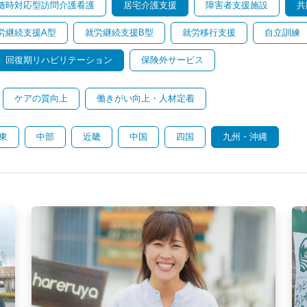
随時対応型訪問介護看護
居宅介護支援
障害者支援施設
共
労継続支援A型
就労継続支援B型
就労移行支援
自立訓練
回復期リハビリテーション
保険外サービス
ケアの質向上
働きがい向上・人材定着
東
中部
近畿
中国
四国
九州・沖縄