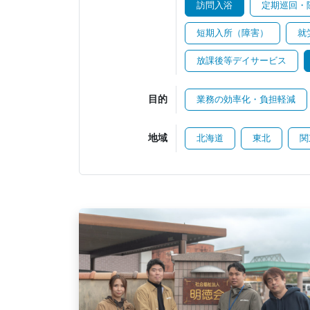
訪問入浴
定期巡回・
短期入所（障害）
就
放課後等デイサービス
目的
業務の効率化・負担軽減
地域
北海道
東北
関