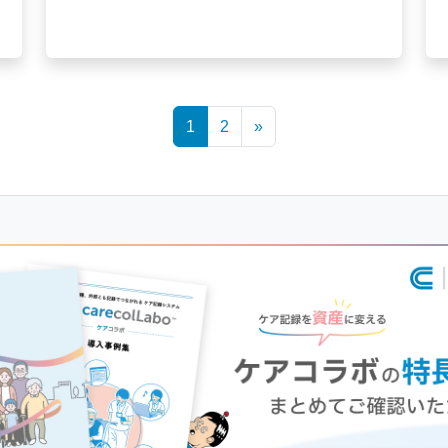
1
2
»