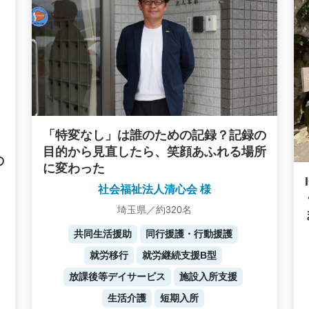
「特変なし」は誰のための記録？記録の
目的から見直したら、笑顔あふれる場所
の
に変わった
社会福祉法人清心会 様
埼玉県／約320名
共同生活援助
同行援護・行動援護
就労移行
就労継続支援B型
放課後等デイサービス
施設入所支援
生活介護
短期入所