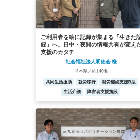
ご利用者を軸に記録が集まる「生きた
録」へ。日中・夜間の情報共有が変え
支援のカタチ
社会福祉法人明徳会 様
熊本県／約140名
共同生活援助
就労移行
就労継続支援B型
生活介護
障害者支援施設