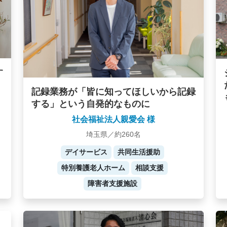
す
記録業務が「皆に知ってほしいから記録
する」という自発的なものに
社会福祉法人親愛会 様
埼玉県／約260名
デイサービス
共同生活援助
特別養護老人ホーム
相談支援
障害者支援施設