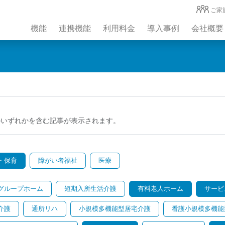
ご家
機能
連携機能
利用料金
導入事例
会社概要
のいずれかを含む記事が表示されます。
・保育
障がい者福祉
医療
グループホーム
短期入所生活介護
有料老人ホーム
サービ
介護
通所リハ
小規模多機能型居宅介護
看護小規模多機能