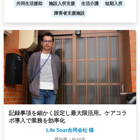
共同生活援助
施設入所支援
生活介護
短期入所
障害者支援施設
記録事項を細かく設定し最大限活用。ケアコラ
ボ導入で業務を効率化
Life Soar合同会社 様
愛知県／約10名