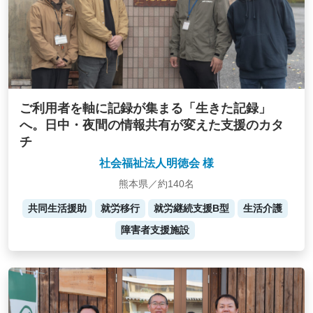
ご利用者を軸に記録が集まる「生きた記録」
へ。日中・夜間の情報共有が変えた支援のカタ
チ
社会福祉法人明徳会 様
熊本県／約140名
共同生活援助
就労移行
就労継続支援B型
生活介護
障害者支援施設