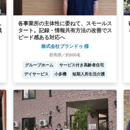
し
各事業所の主体性に委ねて、スモールス
戦
タート。記録・情報共有方法の改善でス
ピード感ある対応へ
株式会社プランドゥ 様
群馬県／約600名
グループホーム
サービス付き高齢者住宅
デイサービス
小多機
短期入所生活介護