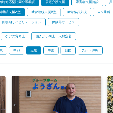
随時対応型訪問介護看護
居宅介護支援
障害者支援施設
共
労継続支援A型
就労継続支援B型
就労移行支援
自立訓練
回復期リハビリテーション
保険外サービス
ケアの質向上
働きがい向上・人材定着
東
中部
近畿
中国
四国
九州・沖縄