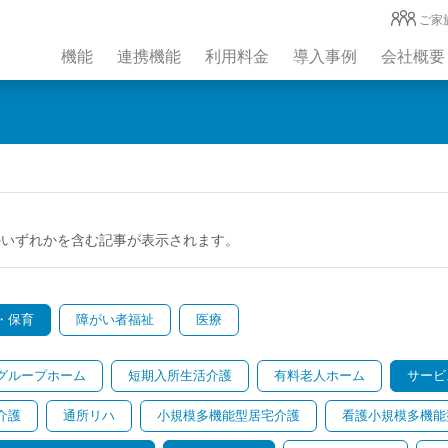
ご家
機能
連携機能
利用料金
導入事例
会社概要
のいずれかを含む記事が表示されます。
・保育
障がい者福祉
医療
グループホーム
短期入所生活介護
有料老人ホーム
サービ
介護
通所リハ
小規模多機能型居宅介護
看護小規模多機能