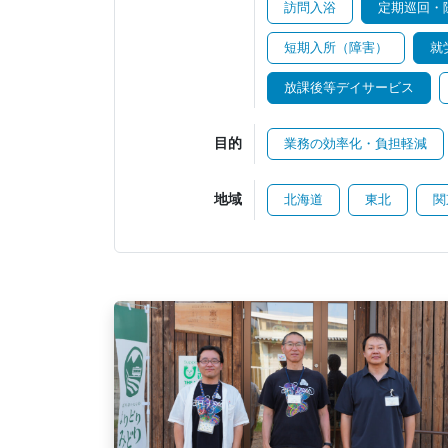
訪問入浴
定期巡回・
短期入所（障害）
就
放課後等デイサービス
目的
業務の効率化・負担軽減
地域
北海道
東北
関