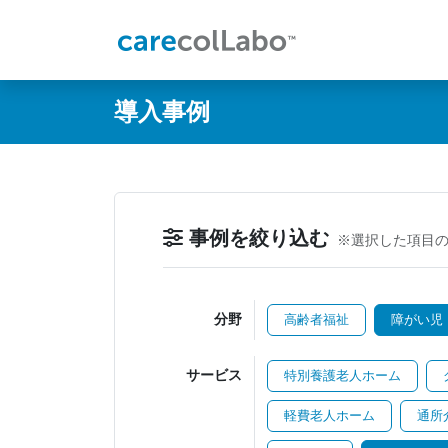
@ -0,0 +1,60 @@
導入事例
事例を絞り込む
※選択した項目
分野
高齢者福祉
障がい児
サービス
特別養護老人ホーム
軽費老人ホーム
通所