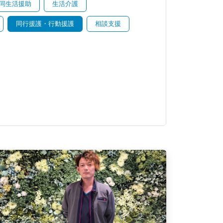
同生活援助
生活介護
同行援護・行動援護
相談支援