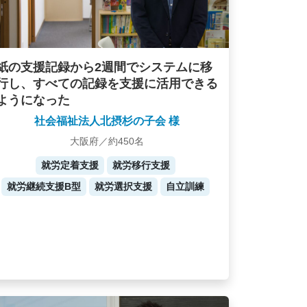
紙の支援記録から2週間でシステムに移
行し、すべての記録を支援に活用できる
ようになった
社会福祉法人北摂杉の子会 様
大阪府／約450名
就労定着支援
就労移行支援
就労継続支援B型
就労選択支援
自立訓練