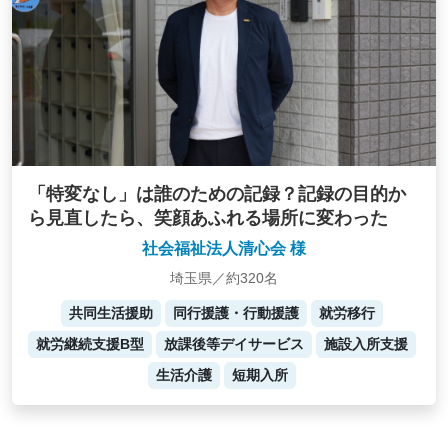
「特変なし」は誰のための記録？記録の目的か
ら見直したら、笑顔あふれる場所に変わった
社会福祉法人清心会 様
埼玉県／約320名
共同生活援助
同行援護・行動援護
就労移行
就労継続支援B型
放課後等デイサービス
施設入所支援
生活介護
短期入所