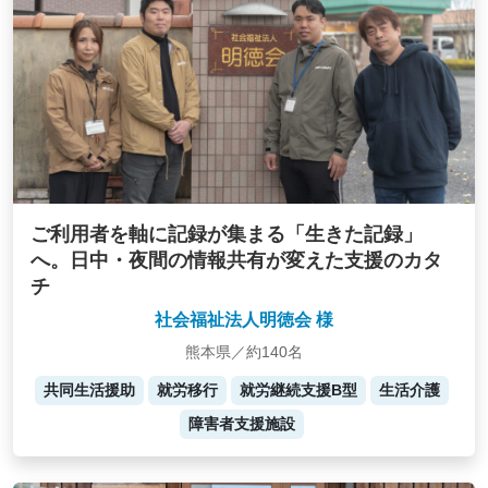
ご利用者を軸に記録が集まる「生きた記録」
へ。日中・夜間の情報共有が変えた支援のカタ
チ
社会福祉法人明徳会 様
熊本県／約140名
共同生活援助
就労移行
就労継続支援B型
生活介護
障害者支援施設