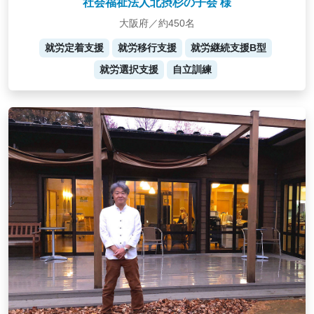
社会福祉法人北摂杉の子会 様
大阪府／約450名
就労定着支援
就労移行支援
就労継続支援B型
就労選択支援
自立訓練