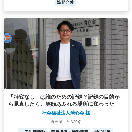
訪問介護
「特変なし」は誰のための記録？記録の目的か
ら見直したら、笑顔あふれる場所に変わった
社会福祉法人清心会 様
埼玉県／約320名
共同生活援助
同行援護・行動援護
就労移行