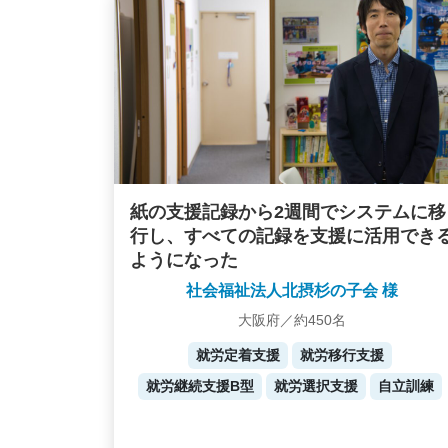
紙の支援記録から2週間でシステムに移
行し、すべての記録を支援に活用でき
ようになった
社会福祉法人北摂杉の子会 様
大阪府／約450名
就労定着支援
就労移行支援
就労継続支援B型
就労選択支援
自立訓練