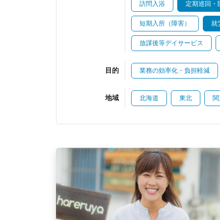
訪問入浴
定期巡回・
短期入所（障害）
就
放課後等デイサービス
目的
業務の効率化・負担軽減
地域
北海道
東北
関