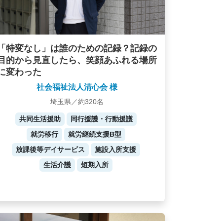
「特変なし」は誰のための記録？記録の
目的から見直したら、笑顔あふれる場所
に変わった
社会福祉法人清心会 様
埼玉県／約320名
共同生活援助
同行援護・行動援護
就労移行
就労継続支援B型
放課後等デイサービス
施設入所支援
生活介護
短期入所