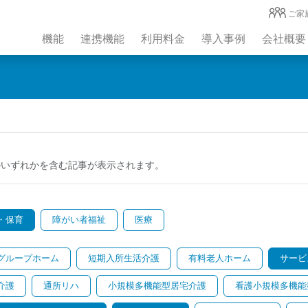
ご家
機能
連携機能
利用料金
導入事例
会社概要
のいずれかを含む記事が表示されます。
・保育
障がい者福祉
医療
グループホーム
短期入所生活介護
有料老人ホーム
サービ
介護
通所リハ
小規模多機能型居宅介護
看護小規模多機能