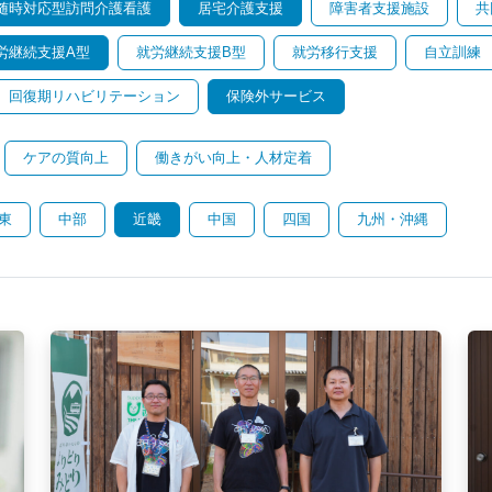
随時対応型訪問介護看護
居宅介護支援
障害者支援施設
共
労継続支援A型
就労継続支援B型
就労移行支援
自立訓練
回復期リハビリテーション
保険外サービス
ケアの質向上
働きがい向上・人材定着
東
中部
近畿
中国
四国
九州・沖縄