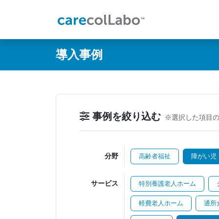
@ -0,0 +1,60 @@
導入事例
事例を絞り込む
※選択した項目
分野
高齢者福祉
障がい児
サービス
特別養護老人ホーム
軽費老人ホーム
通所