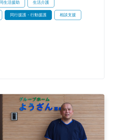
同生活援助
生活介護
同行援護・行動援護
相談支援