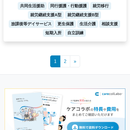
共同生活援助
同行援護・行動援護
就労移行
就労継続支援A型
就労継続支援B型
放課後等デイサービス
更生保護
生活介護
相談支援
短期入所
自立訓練
Posts
1
2
»
navigation