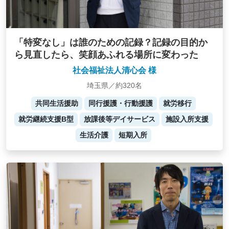
「特変なし」は誰のための記録？記録の目的か
ら見直したら、笑顔あふれる場所に変わった
社会福祉法人清心会 様
埼玉県／約320名
共同生活援助
同行援護・行動援護
就労移行
就労継続支援B型
放課後等デイサービス
施設入所支援
生活介護
短期入所