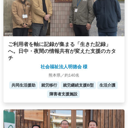
ご利用者を軸に記録が集まる「生きた記録」
へ。日中・夜間の情報共有が変えた支援のカタ
チ
社会福祉法人明徳会 様
熊本県／約140名
共同生活援助
就労移行
就労継続支援B型
生活介護
障害者支援施設