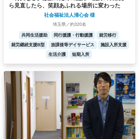
ら見直したら、笑顔あふれる場所に変わった
社会福祉法人清心会 様
埼玉県／約320名
共同生活援助
同行援護・行動援護
就労移行
就労継続支援B型
放課後等デイサービス
施設入所支援
生活介護
短期入所