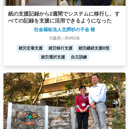
紙の支援記録から2週間でシステムに移行し、す
べての記録を支援に活用できるようになった
社会福祉法人北摂杉の子会 様
大阪府／約450名
就労定着支援
就労移行支援
就労継続支援B型
就労選択支援
自立訓練