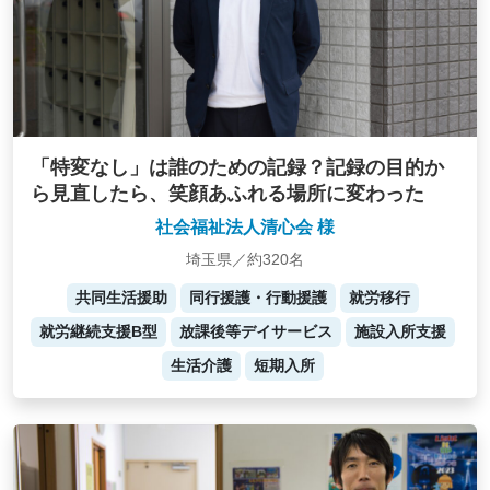
「特変なし」は誰のための記録？記録の目的か
ら見直したら、笑顔あふれる場所に変わった
社会福祉法人清心会 様
埼玉県／約320名
共同生活援助
同行援護・行動援護
就労移行
就労継続支援B型
放課後等デイサービス
施設入所支援
生活介護
短期入所