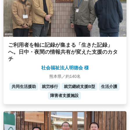
ご利用者を軸に記録が集まる「生きた記録」
へ。日中・夜間の情報共有が変えた支援のカタ
チ
社会福祉法人明徳会 様
熊本県／約140名
共同生活援助
就労移行
就労継続支援B型
生活介護
障害者支援施設