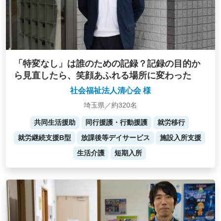
「特変なし」は誰のための記録？記録の目的か
ら見直したら、笑顔あふれる場所に変わった
社会福祉法人清心会 様
埼玉県／約320名
共同生活援助
同行援護・行動援護
就労移行
就労継続支援B型
放課後等デイサービス
施設入所支援
生活介護
短期入所