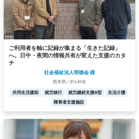
ご利用者を軸に記録が集まる「生きた記録」
へ。日中・夜間の情報共有が変えた支援のカタ
チ
社会福祉法人明徳会 様
熊本県／約140名
共同生活援助
就労移行
就労継続支援B型
生活介護
障害者支援施設