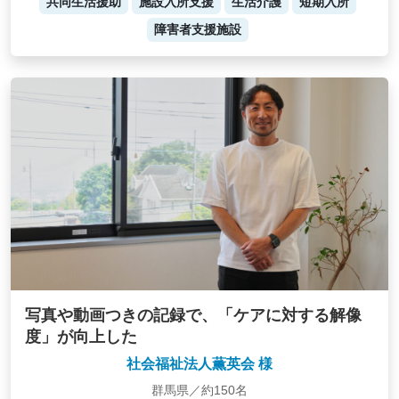
共同生活援助
施設入所支援
生活介護
短期入所
障害者支援施設
写真や動画つきの記録で、「ケアに対する解像
度」が向上した
社会福祉法人薫英会 様
群馬県／約150名