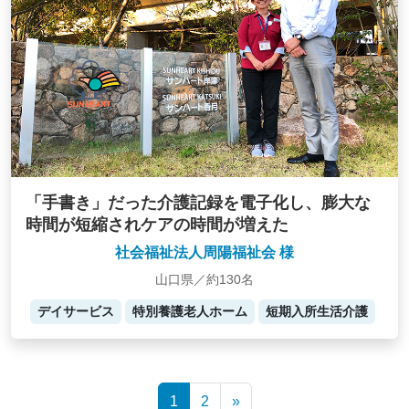
「手書き」だった介護記録を電子化し、膨大な
時間が短縮されケアの時間が増えた
社会福祉法人周陽福祉会 様
山口県／約130名
デイサービス
特別養護老人ホーム
短期入所生活介護
Posts
1
2
»