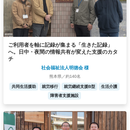
ご利用者を軸に記録が集まる「生きた記録」
へ。日中・夜間の情報共有が変えた支援のカタ
チ
社会福祉法人明徳会 様
熊本県／約140名
共同生活援助
就労移行
就労継続支援B型
生活介護
障害者支援施設