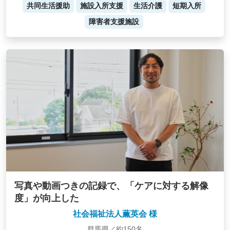
共同生活援助
施設入所支援
生活介護
短期入所
障害者支援施設
写真や動画つきの記録で、「ケアに対する解像
度」が向上した
社会福祉法人薫英会 様
群馬県／約150名