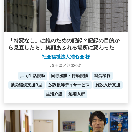
「特変なし」は誰のための記録？記録の目的か
ら見直したら、笑顔あふれる場所に変わった
社会福祉法人清心会 様
埼玉県／約320名
共同生活援助
同行援護・行動援護
就労移行
就労継続支援B型
放課後等デイサービス
施設入所支援
生活介護
短期入所