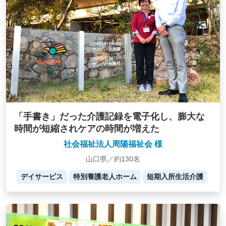
「手書き」だった介護記録を電子化し、膨大な
時間が短縮されケアの時間が増えた
社会福祉法人周陽福祉会 様
山口県／約130名
デイサービス
特別養護老人ホーム
短期入所生活介護