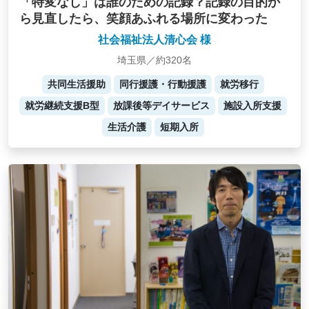
「特変なし」は誰のための記録？記録の目的か
ら見直したら、笑顔あふれる場所に変わった
社会福祉法人清心会 様
埼玉県／約320名
共同生活援助
同行援護・行動援護
就労移行
就労継続支援B型
放課後等デイサービス
施設入所支援
生活介護
短期入所