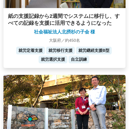
紙の支援記録から2週間でシステムに移行し、す
べての記録を支援に活用できるようになった
社会福祉法人北摂杉の子会 様
大阪府／約450名
就労定着支援
就労移行支援
就労継続支援B型
就労選択支援
自立訓練