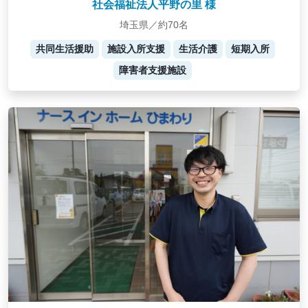
社会福祉法人平野の里 様
埼玉県／約70名
共同生活援助
施設入所支援
生活介護
短期入所
障害者支援施設