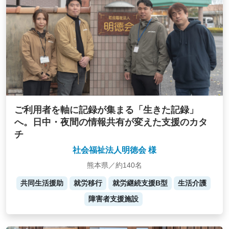
ご利用者を軸に記録が集まる「生きた記録」
へ。日中・夜間の情報共有が変えた支援のカタ
チ
社会福祉法人明徳会 様
熊本県／約140名
共同生活援助
就労移行
就労継続支援B型
生活介護
障害者支援施設