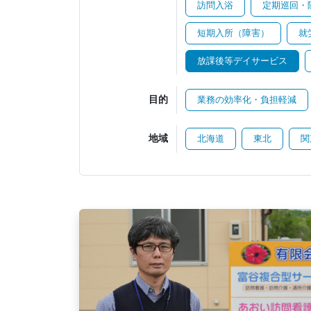
訪問入浴
定期巡回・
短期入所（障害）
就
放課後等デイサービス
目的
業務の効率化・負担軽減
地域
北海道
東北
関