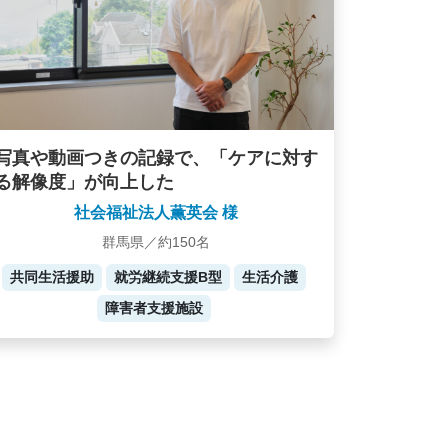
写真や動画つきの記録で、「ケアに対す
る解像度」が向上した
社会福祉法人薫英会 様
群馬県／約150名
共同生活援助
就労継続支援B型
生活介護
障害者支援施設