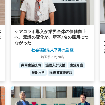
ケアコラボ導入が業界全体の価値向上
ス
へ。意識の変化が、新卒7名の採用につ
ス
ながった
社会福祉法人平野の里 様
埼玉県／約70名
共同生活援助
施設入所支援
生活介護
短期入所
障害者支援施設