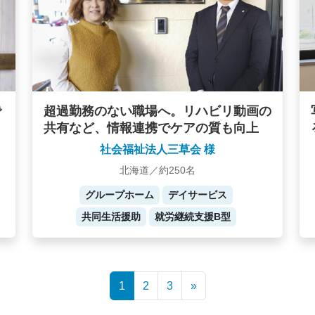
で
超過勤務のない職場へ。リハビリ動画の
共有など、情報連携でケアの質も向上
社会福祉法人三草会 様
北海道／約250名
グループホーム
デイサービス
共同生活援助
就労継続支援B型
1
2
3
»