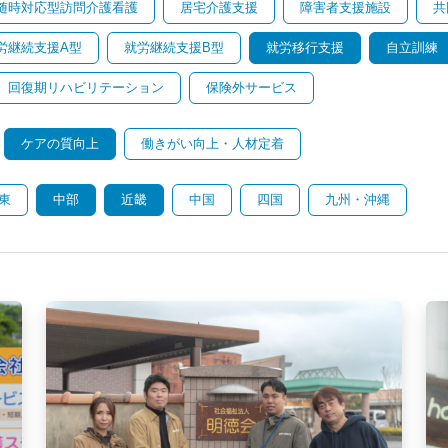
随時対応型訪問介護看護
居宅介護支援
障害者支援施設
共
労継続支援A型
就労継続支援B型
就労移行支援
自立訓練
回復期リハビリテーション
保険外サービス
ケアの質向上
働きがい向上・人材定着
東
中部
近畿
中国
四国
九州・沖縄