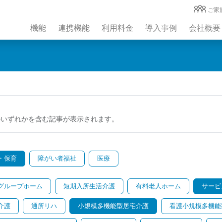
ご家
機能
連携機能
利用料金
導入事例
会社概要
のいずれかを含む記事が表示されます。
・保育
障がい者福祉
医療
グループホーム
短期入所生活介護
有料老人ホーム
サービ
介護
通所リハ
小規模多機能型居宅介護
看護小規模多機能