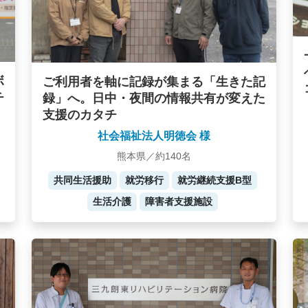
ボ
ご利用者を軸に記録が集まる「生きた記
チ
録」へ。日中・夜間の情報共有が変えた
支援のカタチ
社会福祉法人明徳会 様
熊本県／約140名
共同生活援助
就労移行
就労継続支援B型
生活介護
障害者支援施設