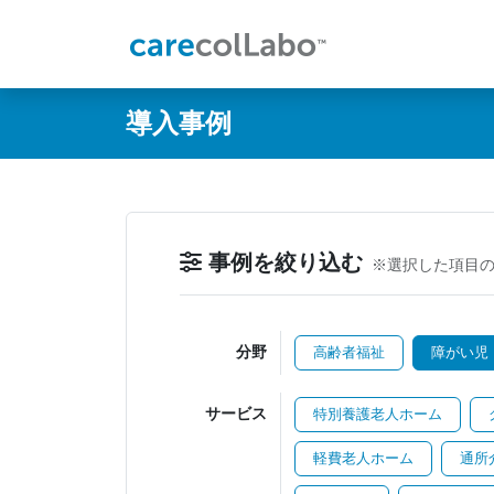
@ -0,0 +1,60 @@
導入事例
事例を絞り込む
※選択した項目
分野
高齢者福祉
障がい児
サービス
特別養護老人ホーム
軽費老人ホーム
通所