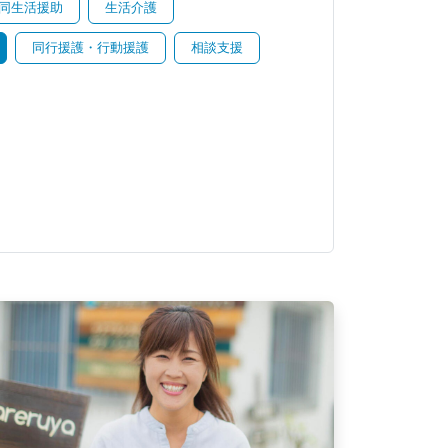
同生活援助
生活介護
同行援護・行動援護
相談支援