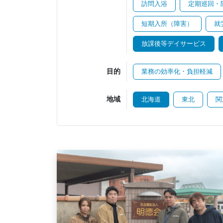
訪問入浴
定期巡回・
短期入所（障害）
就
放課後等デイサービス
目的
業務の効率化・負担軽減
地域
北海道
東北
関