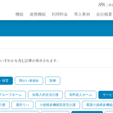
ご家
機能
連携機能
利用料金
導入事例
会社概要
のいずれかを含む記事が表示されます。
・保育
障がい者福祉
医療
グループホーム
短期入所生活介護
有料老人ホーム
サービ
介護
通所リハ
小規模多機能型居宅介護
看護小規模多機能