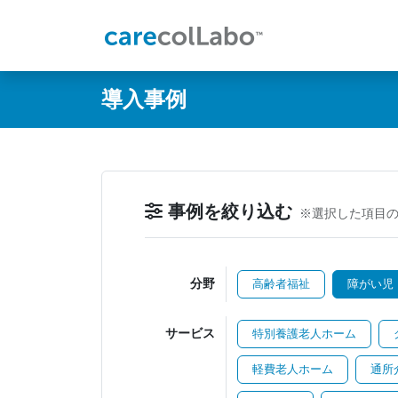
@ -0,0 +1,60 @@
導入事例
事例を絞り込む
※選択した項目
分野
高齢者福祉
障がい児
サービス
特別養護老人ホーム
軽費老人ホーム
通所