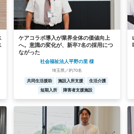
ケアコラボ導入が業界全体の価値向上
ス
へ。意識の変化が、新卒7名の採用につ
ス
ながった
社会福祉法人平野の里 様
埼玉県／約70名
共同生活援助
施設入所支援
生活介護
短期入所
障害者支援施設