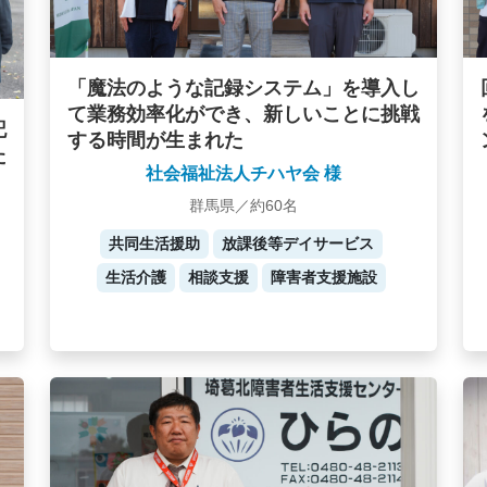
「魔法のような記録システム」を導入し
て業務効率化ができ、新しいことに挑戦
記
する時間が生まれた
た
社会福祉法人チハヤ会 様
群馬県／約60名
共同生活援助
放課後等デイサービス
生活介護
相談支援
障害者支援施設