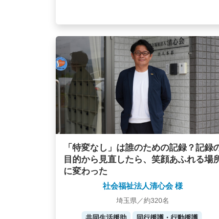
「特変なし」は誰のための記録？記録
目的から見直したら、笑顔あふれる場
に変わった
社会福祉法人清心会 様
埼玉県／約320名
共同生活援助
同行援護・行動援護