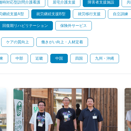
随時対応型訪問介護看護
居宅介護支援
障害者支援施設
共
労継続支援A型
就労継続支援B型
就労移行支援
自立訓練
回復期リハビリテーション
保険外サービス
ケアの質向上
働きがい向上・人材定着
東
中部
近畿
中国
四国
九州・沖縄