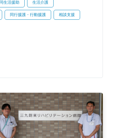
同生活援助
生活介護
同行援護・行動援護
相談支援