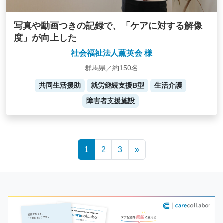
写真や動画つきの記録で、「ケアに対する解像
度」が向上した
社会福祉法人薫英会 様
群馬県／約150名
共同生活援助
就労継続支援B型
生活介護
障害者支援施設
Posts
1
2
3
»
navigation