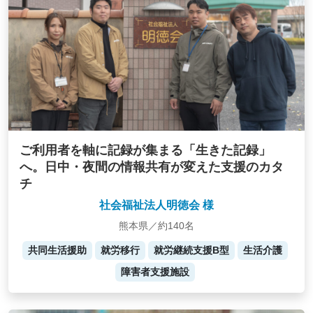
ご利用者を軸に記録が集まる「生きた記録」
へ。日中・夜間の情報共有が変えた支援のカタ
チ
社会福祉法人明徳会 様
熊本県／約140名
共同生活援助
就労移行
就労継続支援B型
生活介護
障害者支援施設