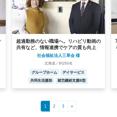
で
超過勤務のない職場へ。リハビリ動画の
共有など、情報連携でケアの質も向上
社会福祉法人三草会 様
北海道／約250名
グループホーム
デイサービス
共同生活援助
就労継続支援B型
1
2
3
»