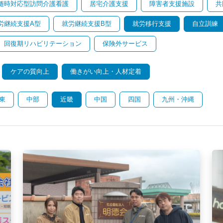
随時対応型訪問介護看護
居宅介護支援
障害者支援施設
共
労継続支援A型
就労継続支援B型
就労移行支援
自立訓練
回復期リハビリテーション
保険外サービス
ケアの質向上
働きがい向上・人材定着
東
中部
近畿
中国
四国
九州・沖縄