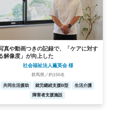
写真や動画つきの記録で、「ケアに対す
る解像度」が向上した
社会福祉法人薫英会 様
群馬県／約150名
共同生活援助
就労継続支援B型
生活介護
障害者支援施設