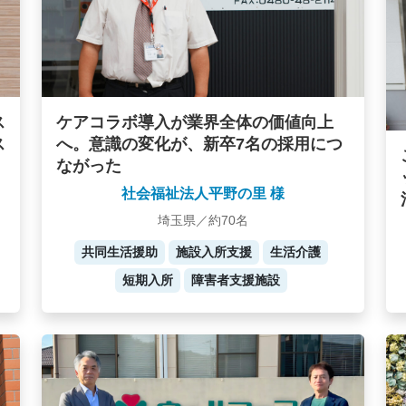
ケアコラボ導入が業界全体の価値向上
ス
へ。意識の変化が、新卒7名の採用につ
ス
ながった
社会福祉法人平野の里 様
埼玉県／約70名
共同生活援助
施設入所支援
生活介護
短期入所
障害者支援施設