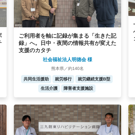
ボ
ご利用者を軸に記録が集まる「生きた記
チ
録」へ。日中・夜間の情報共有が変えた
支援のカタチ
社会福祉法人明徳会 様
熊本県／約140名
共同生活援助
就労移行
就労継続支援B型
生活介護
障害者支援施設