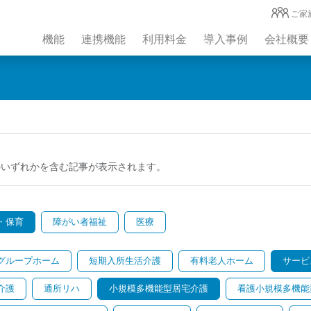
ご家
機能
連携機能
利用料金
導入事例
会社概要
のいずれかを含む記事が表示されます。
・保育
障がい者福祉
医療
グループホーム
短期入所生活介護
有料老人ホーム
サービ
介護
通所リハ
小規模多機能型居宅介護
看護小規模多機能