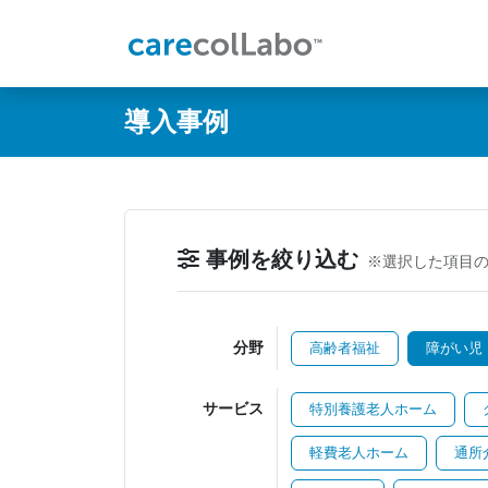
@ -0,0 +1,60 @@
導入事例
事例を絞り込む
※選択した項目
分野
高齢者福祉
障がい児
サービス
特別養護老人ホーム
軽費老人ホーム
通所