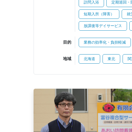
訪問入浴
定期巡回・
短期入所（障害）
就
放課後等デイサービス
目的
業務の効率化・負担軽減
地域
北海道
東北
関