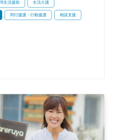
同生活援助
生活介護
同行援護・行動援護
相談支援