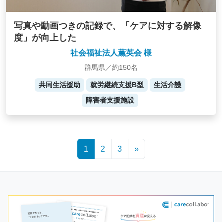
写真や動画つきの記録で、「ケアに対する解像
度」が向上した
社会福祉法人薫英会 様
群馬県／約150名
共同生活援助
就労継続支援B型
生活介護
障害者支援施設
Posts
1
2
3
»
navigation