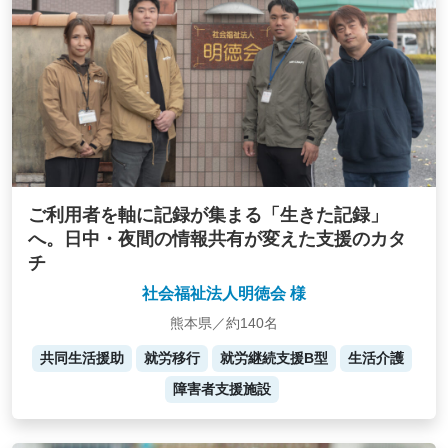
ご利用者を軸に記録が集まる「生きた記録」
へ。日中・夜間の情報共有が変えた支援のカタ
チ
社会福祉法人明徳会 様
熊本県／約140名
共同生活援助
就労移行
就労継続支援B型
生活介護
障害者支援施設