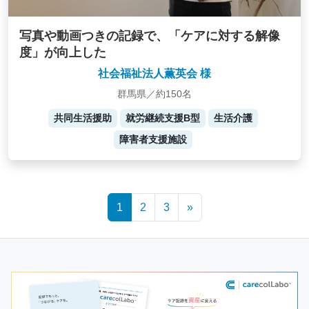
写真や動画つきの記録で、「ケアに対する解像
度」が向上した
社会福祉法人薫英会 様
群馬県／約150名
共同生活援助
就労継続支援B型
生活介護
障害者支援施設
Posts
1
2
3
»
navigation