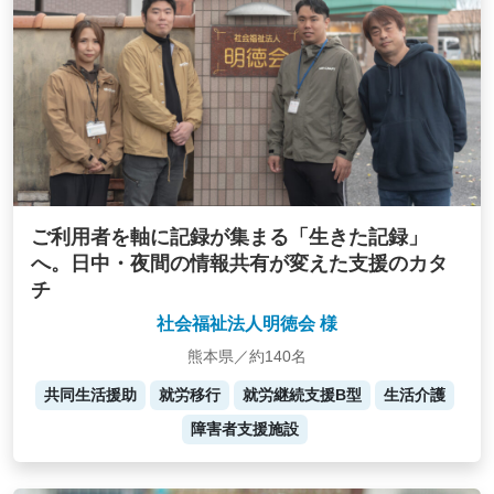
ご利用者を軸に記録が集まる「生きた記録」
へ。日中・夜間の情報共有が変えた支援のカタ
チ
社会福祉法人明徳会 様
熊本県／約140名
共同生活援助
就労移行
就労継続支援B型
生活介護
障害者支援施設