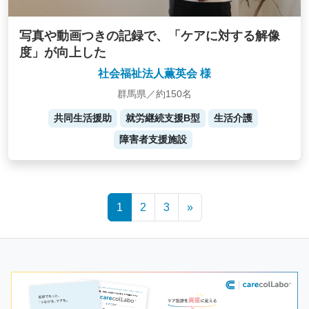
写真や動画つきの記録で、「ケアに対する解像
度」が向上した
社会福祉法人薫英会 様
群馬県／約150名
共同生活援助
就労継続支援B型
生活介護
障害者支援施設
Posts
1
2
3
»
navigation