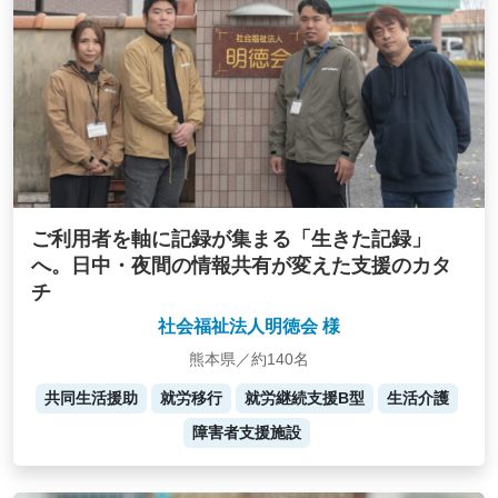
ご利用者を軸に記録が集まる「生きた記録」
へ。日中・夜間の情報共有が変えた支援のカタ
チ
社会福祉法人明徳会 様
熊本県／約140名
共同生活援助
就労移行
就労継続支援B型
生活介護
障害者支援施設