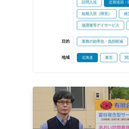
訪問入浴
定期巡回・
短期入所（障害）
就
放課後等デイサービス
目的
業務の効率化・負担軽減
地域
北海道
東北
関