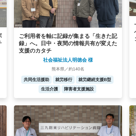
ボ
ご利用者を軸に記録が集まる「生きた記
チ
録」へ。日中・夜間の情報共有が変えた
支援のカタチ
社会福祉法人明徳会 様
熊本県／約140名
共同生活援助
就労移行
就労継続支援B型
生活介護
障害者支援施設