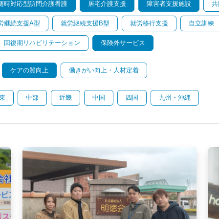
随時対応型訪問介護看護
居宅介護支援
障害者支援施設
共
労継続支援A型
就労継続支援B型
就労移行支援
自立訓練
回復期リハビリテーション
保険外サービス
ケアの質向上
働きがい向上・人材定着
東
中部
近畿
中国
四国
九州・沖縄