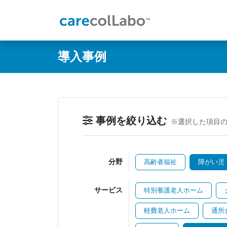
@ -0,0 +1,60 @@
導入事例
事例を絞り込む
※選択した項目
分野
高齢者福祉
障がい児
サービス
特別養護老人ホーム
軽費老人ホーム
通所