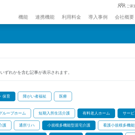
ご家
機能
連携機能
利用料金
導入事例
会社概要
のいずれかを含む記事が表示されます。
・保育
障がい者福祉
医療
グループホーム
短期入所生活介護
有料老人ホーム
サービ
介護
通所リハ
小規模多機能型居宅介護
看護小規模多機能