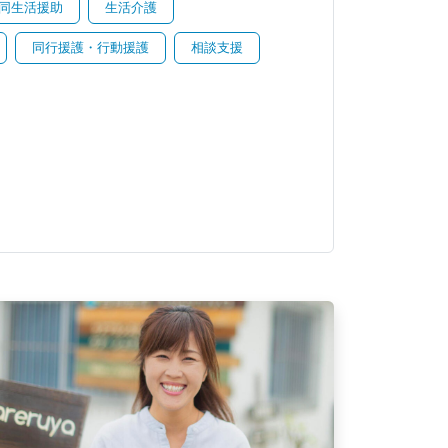
同生活援助
生活介護
同行援護・行動援護
相談支援