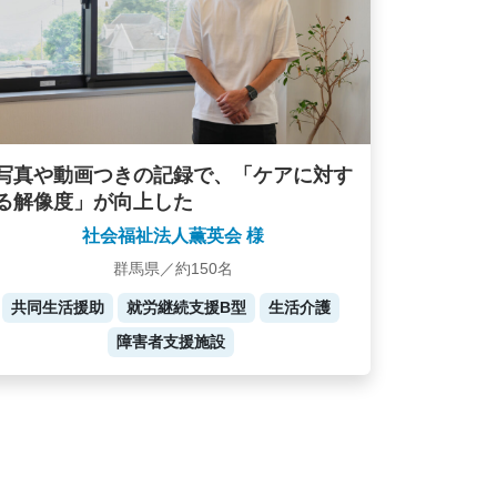
写真や動画つきの記録で、「ケアに対す
る解像度」が向上した
社会福祉法人薫英会 様
群馬県／約150名
共同生活援助
就労継続支援B型
生活介護
障害者支援施設