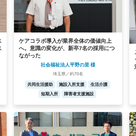
ケアコラボ導入が業界全体の価値向上
ス
へ。意識の変化が、新卒7名の採用につ
ス
ながった
社会福祉法人平野の里 様
埼玉県／約70名
共同生活援助
施設入所支援
生活介護
短期入所
障害者支援施設