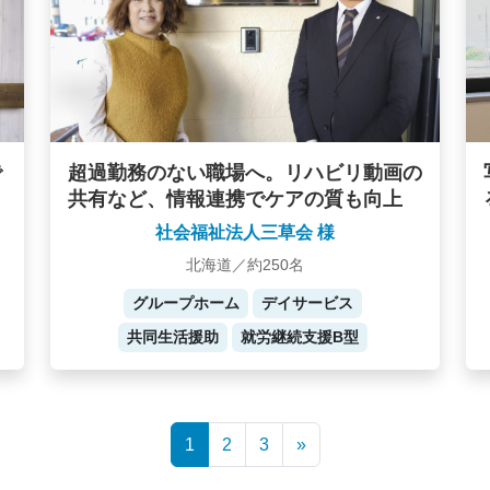
で
超過勤務のない職場へ。リハビリ動画の
共有など、情報連携でケアの質も向上
社会福祉法人三草会 様
北海道／約250名
グループホーム
デイサービス
共同生活援助
就労継続支援B型
1
2
3
»