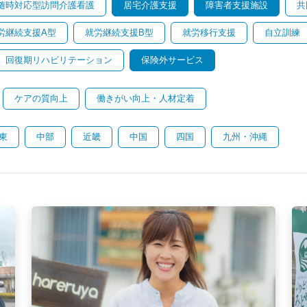
随時対応型訪問介護看護
居宅介護支援
障害者支援施設
共
労継続支援A型
就労継続支援B型
就労移行支援
自立訓練
回復期リハビリテーション
保険外サービス
ケアの質向上
働きがい向上・人材定着
東
中部
近畿
中国
四国
九州・沖縄