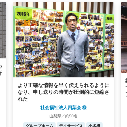
の
所
より正確な情報を早く伝えられるように
なり、申し送りの時間が圧倒的に短縮さ
れた
社会福祉法人四葉会 様
山梨県／約50名
グループホーム
デイサービス
小多機