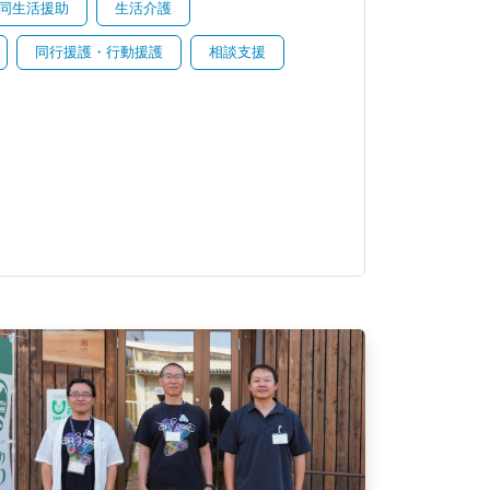
同生活援助
生活介護
同行援護・行動援護
相談支援