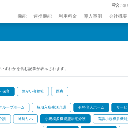
ご家
機能
連携機能
利用料金
導入事例
会社概要
のいずれかを含む記事が表示されます。
・保育
障がい者福祉
医療
グループホーム
短期入所生活介護
有料老人ホーム
サービ
介護
通所リハ
小規模多機能型居宅介護
看護小規模多機能