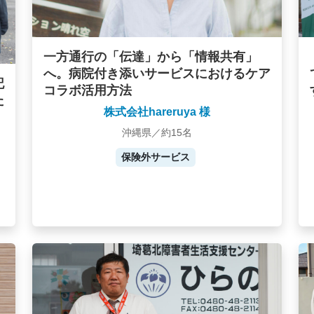
一方通行の「伝達」から「情報共有」
へ。病院付き添いサービスにおけるケア
記
コラボ活用方法
た
株式会社hareruya 様
沖縄県／約15名
保険外サービス