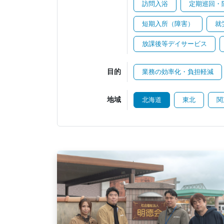
訪問入浴
定期巡回・
短期入所（障害）
就
放課後等デイサービス
目的
業務の効率化・負担軽減
地域
北海道
東北
関