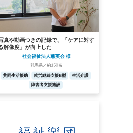
写真や動画つきの記録で、「ケアに対す
る解像度」が向上した
社会福祉法人薫英会 様
群馬県／約150名
共同生活援助
就労継続支援B型
生活介護
障害者支援施設