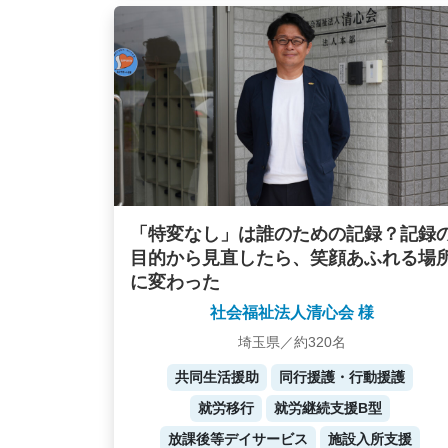
「特変なし」は誰のための記録？記録
目的から見直したら、笑顔あふれる場
に変わった
社会福祉法人清心会 様
埼玉県／約320名
共同生活援助
同行援護・行動援護
就労移行
就労継続支援B型
放課後等デイサービス
施設入所支援