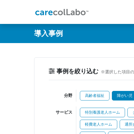
@ -0,0 +1,60 @@
導入事例
事例を絞り込む
※選択した項目
分野
高齢者福祉
障がい児
サービス
特別養護老人ホーム
軽費老人ホーム
通所