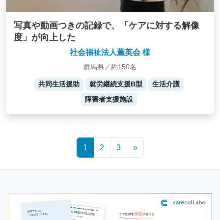
写真や動画つきの記録で、「ケアに対する解像
度」が向上した
社会福祉法人薫英会 様
群馬県／約150名
共同生活援助
就労継続支援B型
生活介護
障害者支援施設
Posts
1
2
3
»
navigation