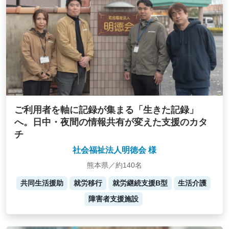
ご利用者を軸に記録が集まる「生きた記録」
へ。日中・夜間の情報共有が変えた支援のカタ
チ
社会福祉法人明徳会 様
熊本県／約140名
共同生活援助
就労移行
就労継続支援B型
生活介護
障害者支援施設