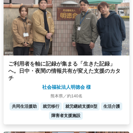
ご利用者を軸に記録が集まる「生きた記録」
へ。日中・夜間の情報共有が変えた支援のカタ
チ
社会福祉法人明徳会 様
熊本県／約140名
共同生活援助
就労移行
就労継続支援B型
生活介護
障害者支援施設