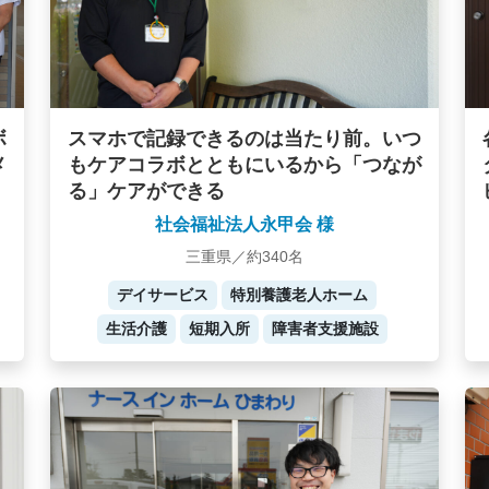
ボ
スマホで記録できるのは当たり前。いつ
メ
もケアコラボとともにいるから「つなが
る」ケアができる
社会福祉法人永甲会 様
三重県／約340名
デイサービス
特別養護老人ホーム
生活介護
短期入所
障害者支援施設