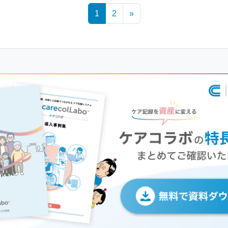
1
2
»