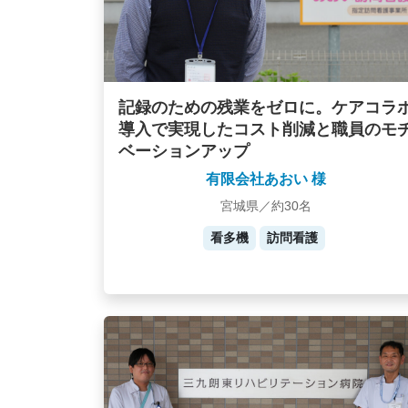
記録のための残業をゼロに。ケアコラ
導入で実現したコスト削減と職員のモ
ベーションアップ
有限会社あおい 様
宮城県／約30名
看多機
訪問看護