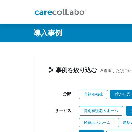
@ -0,0 +1,60 @@
導入事例
事例を絞り込む
※選択した項目
分野
高齢者福祉
障がい児
サービス
特別養護老人ホーム
軽費老人ホーム
通所