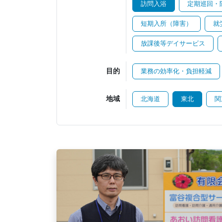
訪問入浴
定期巡回・
短期入所（障害）
就
放課後等デイサービス
目的
業務の効率化・負担軽減
地域
北海道
東北
関