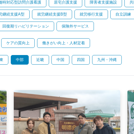
随時対応型訪問介護看護
居宅介護支援
障害者支援施設
共
労継続支援A型
就労継続支援B型
就労移行支援
自立訓練
回復期リハビリテーション
保険外サービス
ケアの質向上
働きがい向上・人材定着
東
中部
近畿
中国
四国
九州・沖縄