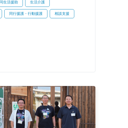
同生活援助
生活介護
同行援護・行動援護
相談支援