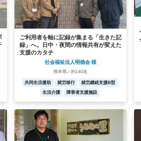
ボ
ご利用者を軸に記録が集まる「生きた記
チ
録」へ。日中・夜間の情報共有が変えた
支援のカタチ
社会福祉法人明徳会 様
熊本県／約140名
共同生活援助
就労移行
就労継続支援B型
生活介護
障害者支援施設