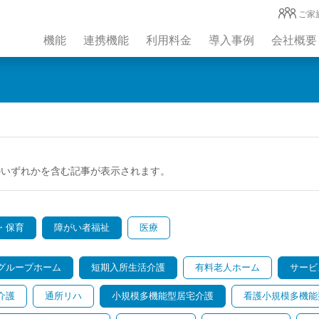
ご家
機能
連携機能
利用料金
導入事例
会社概要
のいずれかを含む記事が表示されます。
・保育
障がい者福祉
医療
グループホーム
短期入所生活介護
有料老人ホーム
サービ
介護
通所リハ
小規模多機能型居宅介護
看護小規模多機能