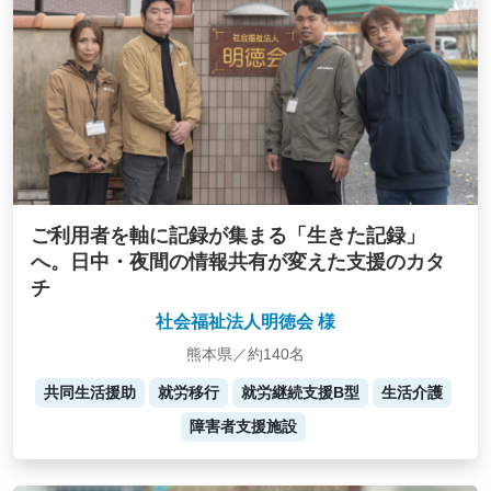
ご利用者を軸に記録が集まる「生きた記録」
へ。日中・夜間の情報共有が変えた支援のカタ
チ
社会福祉法人明徳会 様
熊本県／約140名
共同生活援助
就労移行
就労継続支援B型
生活介護
障害者支援施設