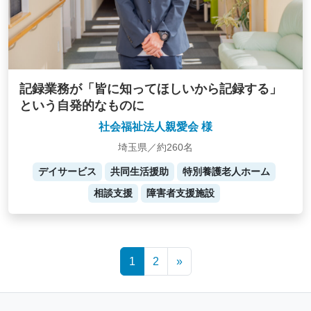
記録業務が「皆に知ってほしいから記録する」
という自発的なものに
社会福祉法人親愛会 様
埼玉県／約260名
デイサービス
共同生活援助
特別養護老人ホーム
相談支援
障害者支援施設
Posts
1
2
»
navigation