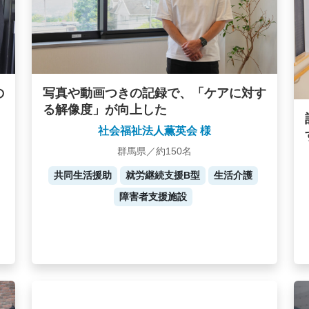
写真や動画つきの記録で、「ケアに対す
の
る解像度」が向上した
社会福祉法人薫英会 様
群馬県／約150名
共同生活援助
就労継続支援B型
生活介護
障害者支援施設