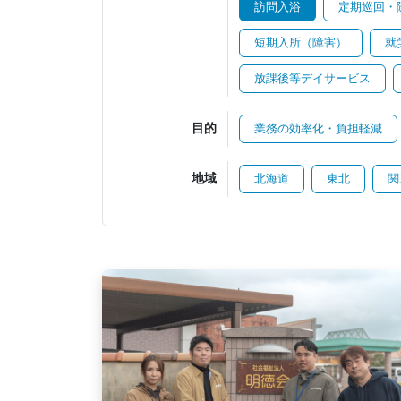
訪問入浴
定期巡回・
短期入所（障害）
就
放課後等デイサービス
目的
業務の効率化・負担軽減
地域
北海道
東北
関