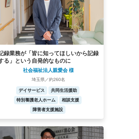
記録業務が「皆に知ってほしいから記録
する」という自発的なものに
社会福祉法人親愛会 様
埼玉県／約260名
デイサービス
共同生活援助
特別養護老人ホーム
相談支援
障害者支援施設