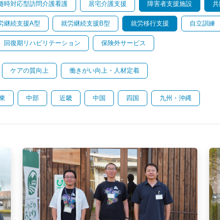
随時対応型訪問介護看護
居宅介護支援
障害者支援施設
共
労継続支援A型
就労継続支援B型
就労移行支援
自立訓練
回復期リハビリテーション
保険外サービス
ケアの質向上
働きがい向上・人材定着
東
中部
近畿
中国
四国
九州・沖縄