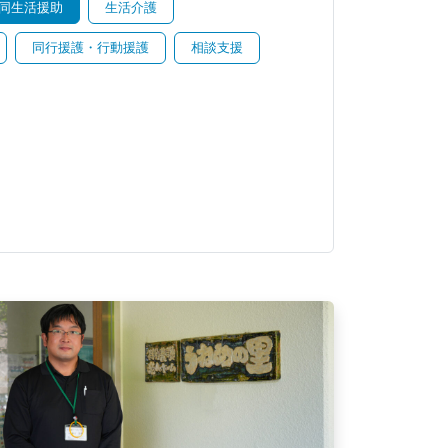
同生活援助
生活介護
同行援護・行動援護
相談支援