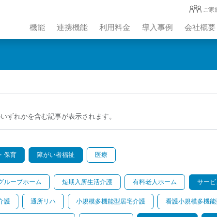
ご家
機能
連携機能
利用料金
導入事例
会社概要
のいずれかを含む記事が表示されます。
・保育
障がい者福祉
医療
グループホーム
短期入所生活介護
有料老人ホーム
サービ
介護
通所リハ
小規模多機能型居宅介護
看護小規模多機能