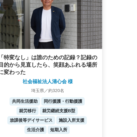
「特変なし」は誰のための記録？記録の
目的から見直したら、笑顔あふれる場所
に変わった
社会福祉法人清心会 様
埼玉県／約320名
共同生活援助
同行援護・行動援護
就労移行
就労継続支援B型
放課後等デイサービス
施設入所支援
生活介護
短期入所