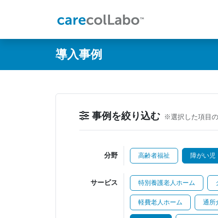
@ -0,0 +1,60 @@
導入事例
事例を絞り込む
※選択した項目
分野
高齢者福祉
障がい児
サービス
特別養護老人ホーム
軽費老人ホーム
通所