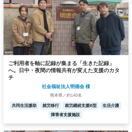
ご利用者を軸に記録が集まる「生きた記録」
へ。日中・夜間の情報共有が変えた支援のカタ
チ
社会福祉法人明徳会 様
熊本県／約140名
共同生活援助
就労移行
就労継続支援B型
生活介護
障害者支援施設