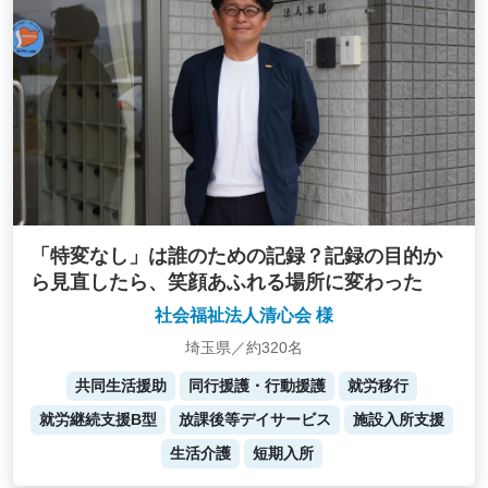
「特変なし」は誰のための記録？記録の目的か
ら見直したら、笑顔あふれる場所に変わった
社会福祉法人清心会 様
埼玉県／約320名
共同生活援助
同行援護・行動援護
就労移行
就労継続支援B型
放課後等デイサービス
施設入所支援
生活介護
短期入所