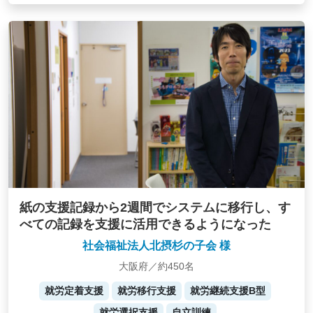
紙の支援記録から2週間でシステムに移行し、す
べての記録を支援に活用できるようになった
社会福祉法人北摂杉の子会 様
大阪府／約450名
就労定着支援
就労移行支援
就労継続支援B型
就労選択支援
自立訓練