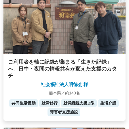
ご利用者を軸に記録が集まる「生きた記録」
へ。日中・夜間の情報共有が変えた支援のカタ
チ
社会福祉法人明徳会 様
熊本県／約140名
共同生活援助
就労移行
就労継続支援B型
生活介護
障害者支援施設