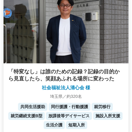
「特変なし」は誰のための記録？記録の目的か
ら見直したら、笑顔あふれる場所に変わった
社会福祉法人清心会 様
埼玉県／約320名
共同生活援助
同行援護・行動援護
就労移行
就労継続支援B型
放課後等デイサービス
施設入所支援
生活介護
短期入所