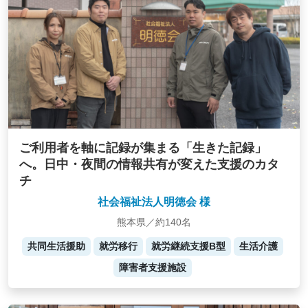
ご利用者を軸に記録が集まる「生きた記録」
へ。日中・夜間の情報共有が変えた支援のカタ
チ
社会福祉法人明徳会 様
熊本県／約140名
共同生活援助
就労移行
就労継続支援B型
生活介護
障害者支援施設