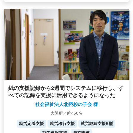
紙の支援記録から2週間でシステムに移行し、す
べての記録を支援に活用できるようになった
社会福祉法人北摂杉の子会 様
大阪府／約450名
就労定着支援
就労移行支援
就労継続支援B型
就労選択支援
自立訓練