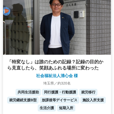
「特変なし」は誰のための記録？記録の目的か
ら見直したら、笑顔あふれる場所に変わった
社会福祉法人清心会 様
埼玉県／約320名
共同生活援助
同行援護・行動援護
就労移行
就労継続支援B型
放課後等デイサービス
施設入所支援
生活介護
短期入所