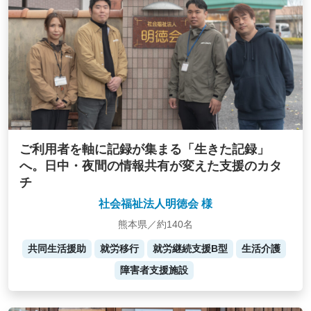
ご利用者を軸に記録が集まる「生きた記録」
へ。日中・夜間の情報共有が変えた支援のカタ
チ
社会福祉法人明徳会 様
熊本県／約140名
共同生活援助
就労移行
就労継続支援B型
生活介護
障害者支援施設