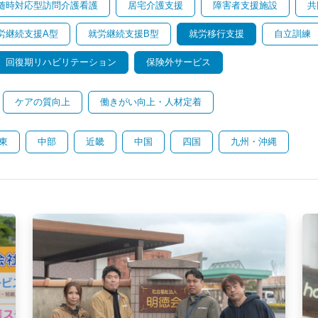
随時対応型訪問介護看護
居宅介護支援
障害者支援施設
共
労継続支援A型
就労継続支援B型
就労移行支援
自立訓練
回復期リハビリテーション
保険外サービス
ケアの質向上
働きがい向上・人材定着
東
中部
近畿
中国
四国
九州・沖縄