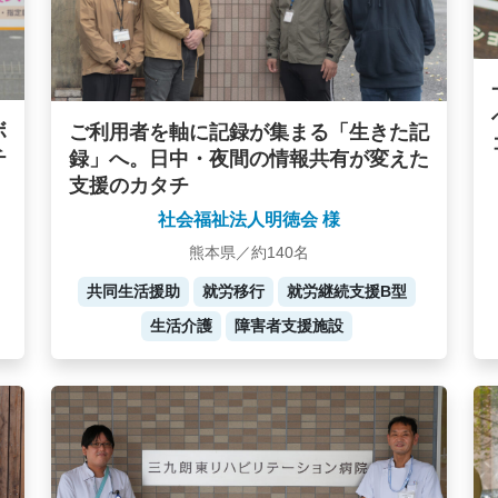
ボ
ご利用者を軸に記録が集まる「生きた記
チ
録」へ。日中・夜間の情報共有が変えた
支援のカタチ
社会福祉法人明徳会 様
熊本県／約140名
共同生活援助
就労移行
就労継続支援B型
生活介護
障害者支援施設