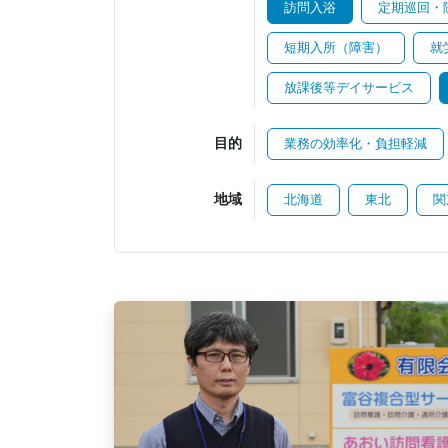
訪問入浴
定期巡回・
短期入所（障害）
就
放課後等デイサービス
目的
業務の効率化・負担軽減
地域
北海道
東北
関