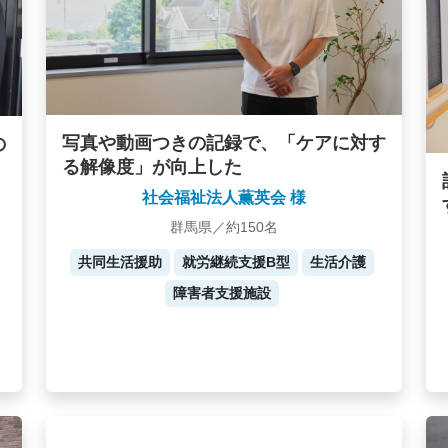
写真や動画つきの記録で、「ケアに対す
の
る解像度」が向上した
社会福祉法人薫英会 様
群馬県／約150名
共同生活援助
就労継続支援B型
生活介護
障害者支援施設