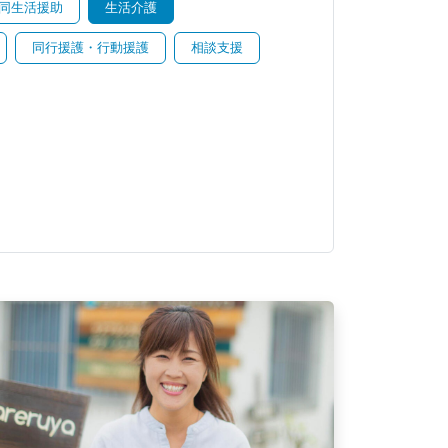
同生活援助
生活介護
同行援護・行動援護
相談支援