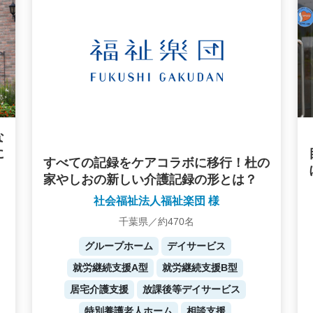
な
に
すべての記録をケアコラボに移行！杜の
家やしおの新しい介護記録の形とは？
社会福祉法人福祉楽団 様
千葉県／約470名
グループホーム
デイサービス
就労継続支援A型
就労継続支援B型
居宅介護支援
放課後等デイサービス
特別養護老人ホーム
相談支援