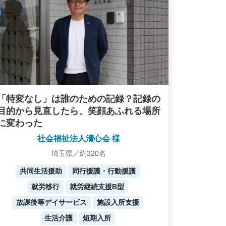
「特変なし」は誰のための記録？記録の
目的から見直したら、笑顔あふれる場所
に変わった
社会福祉法人清心会 様
埼玉県／約320名
共同生活援助
同行援護・行動援護
就労移行
就労継続支援B型
放課後等デイサービス
施設入所支援
生活介護
短期入所