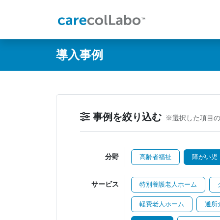
@ -0,0 +1,60 @@
導入事例
事例を絞り込む
※選択した項目
分野
高齢者福祉
障がい児
サービス
特別養護老人ホーム
軽費老人ホーム
通所