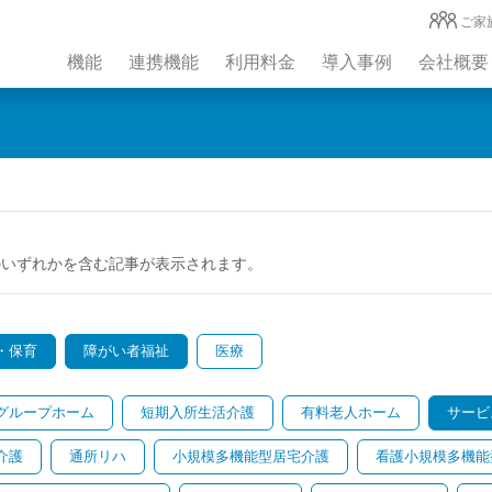
ご家
機能
連携機能
利用料金
導入事例
会社概要
のいずれかを含む記事が表示されます。
・保育
障がい者福祉
医療
グループホーム
短期入所生活介護
有料老人ホーム
サービ
介護
通所リハ
小規模多機能型居宅介護
看護小規模多機能