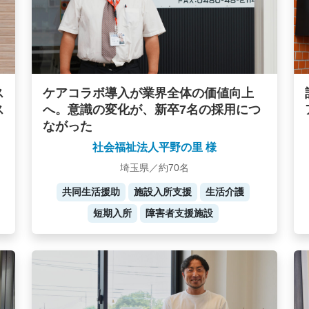
ケアコラボ導入が業界全体の価値向上
ス
へ。意識の変化が、新卒7名の採用につ
ス
ながった
社会福祉法人平野の里 様
埼玉県／約70名
共同生活援助
施設入所支援
生活介護
短期入所
障害者支援施設