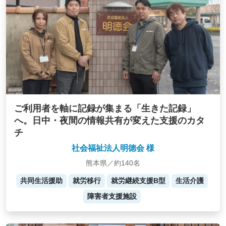
ご利用者を軸に記録が集まる「生きた記録」
へ。日中・夜間の情報共有が変えた支援のカタ
チ
社会福祉法人明徳会 様
熊本県／約140名
共同生活援助
就労移行
就労継続支援B型
生活介護
障害者支援施設