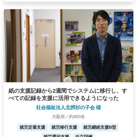
紙の支援記録から2週間でシステムに移行し、す
べての記録を支援に活用できるようになった
社会福祉法人北摂杉の子会 様
大阪府／約450名
就労定着支援
就労移行支援
就労継続支援B型
就労選択支援
自立訓練