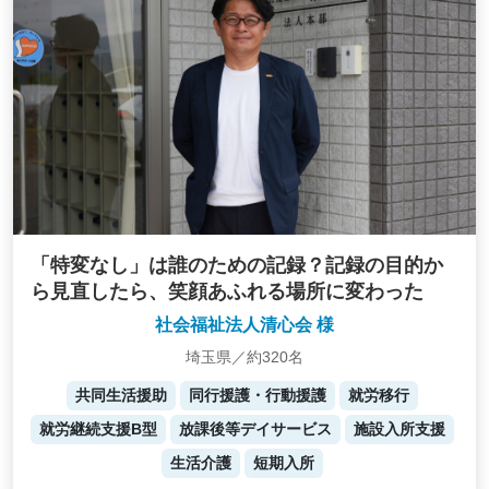
「特変なし」は誰のための記録？記録の目的か
ら見直したら、笑顔あふれる場所に変わった
社会福祉法人清心会 様
埼玉県／約320名
共同生活援助
同行援護・行動援護
就労移行
就労継続支援B型
放課後等デイサービス
施設入所支援
生活介護
短期入所