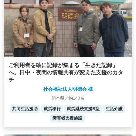
ご利用者を軸に記録が集まる「生きた記録」
へ。日中・夜間の情報共有が変えた支援のカタ
チ
社会福祉法人明徳会 様
熊本県／約140名
共同生活援助
就労移行
就労継続支援B型
生活介護
障害者支援施設