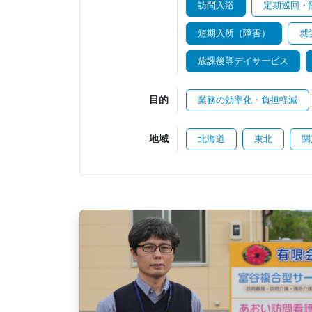
訪問入浴
定期巡回・
短期入所（障害）
就
放課後等デイサービス
目的
業務の効率化・負担軽減
地域
北海道
東北
関