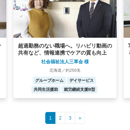
で
超過勤務のない職場へ。リハビリ動画の
共有など、情報連携でケアの質も向上
社会福祉法人三草会 様
北海道／約250名
グループホーム
デイサービス
共同生活援助
就労継続支援B型
1
2
3
»