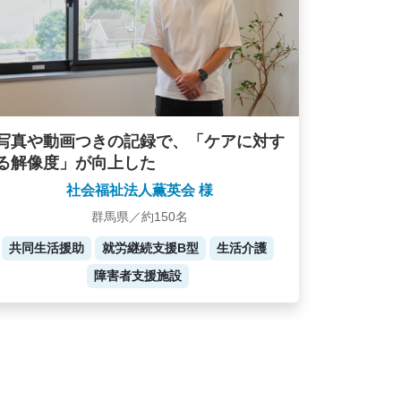
写真や動画つきの記録で、「ケアに対す
る解像度」が向上した
社会福祉法人薫英会 様
群馬県／約150名
共同生活援助
就労継続支援B型
生活介護
障害者支援施設