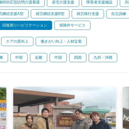
随時対応型訪問介護看護
居宅介護支援
障害者支援施設
共
労継続支援A型
就労継続支援B型
就労移行支援
自立訓練
回復期リハビリテーション
保険外サービス
ケアの質向上
働きがい向上・人材定着
東
中部
近畿
中国
四国
九州・沖縄