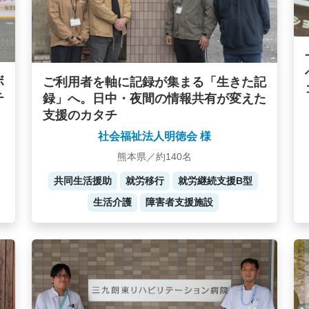
ボ
ご利用者を軸に記録が集まる「生きた記
チ
録」へ。日中・夜間の情報共有が変えた
支援のカタチ
社会福祉法人明徳会 様
熊本県／約140名
共同生活援助
就労移行
就労継続支援B型
生活介護
障害者支援施設