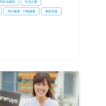
同生活援助
生活介護
同行援護・行動援護
相談支援