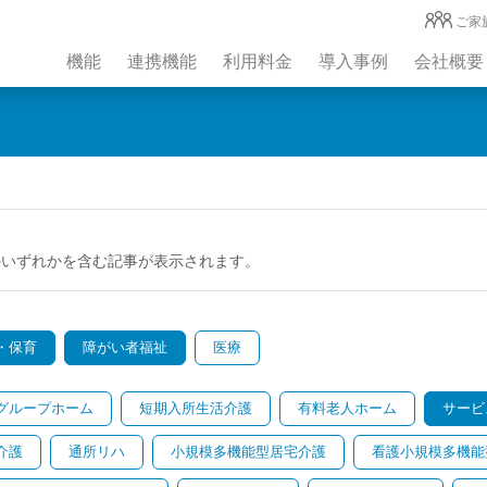
ご家
機能
連携機能
利用料金
導入事例
会社概要
のいずれかを含む記事が表示されます。
・保育
障がい者福祉
医療
グループホーム
短期入所生活介護
有料老人ホーム
サービ
介護
通所リハ
小規模多機能型居宅介護
看護小規模多機能