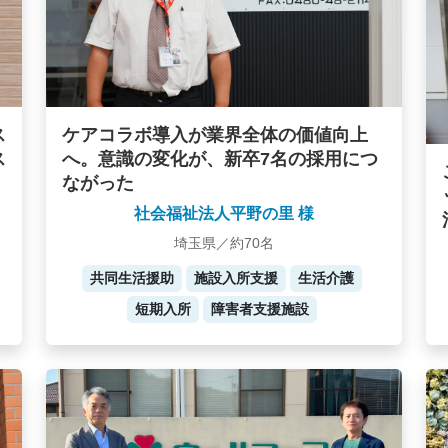
ケアコラボ導入が業界全体の価値向上
ス
へ。意識の変化が、新卒7名の採用につ
ス
ながった
社会福祉法人平野の里 様
埼玉県／約70名
共同生活援助
施設入所支援
生活介護
短期入所
障害者支援施設