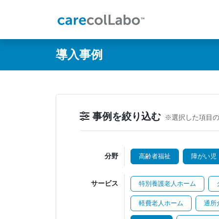
@ -0,0 +1,60 @@
導入事例
事例を絞り込む
※選択した項目
分野
高齢者福祉
障がい児
サービス
特別養護老人ホーム
軽費老人ホーム
通所