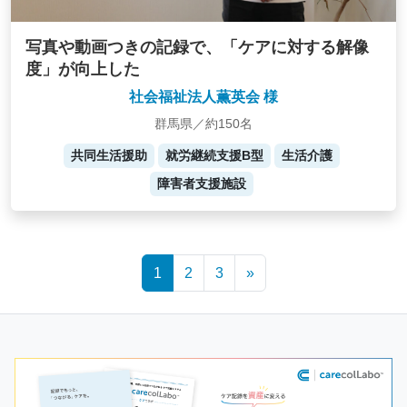
写真や動画つきの記録で、「ケアに対する解像
度」が向上した
社会福祉法人薫英会 様
群馬県／約150名
共同生活援助
就労継続支援B型
生活介護
障害者支援施設
Posts
1
2
3
»
navigation