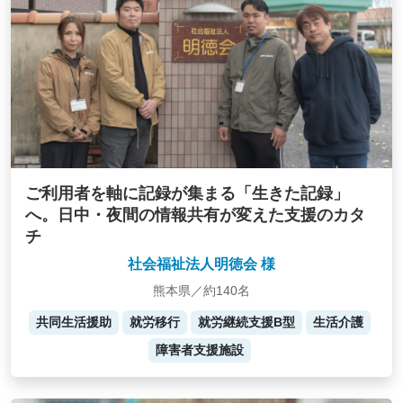
ご利用者を軸に記録が集まる「生きた記録」
へ。日中・夜間の情報共有が変えた支援のカタ
チ
社会福祉法人明徳会 様
熊本県／約140名
共同生活援助
就労移行
就労継続支援B型
生活介護
障害者支援施設