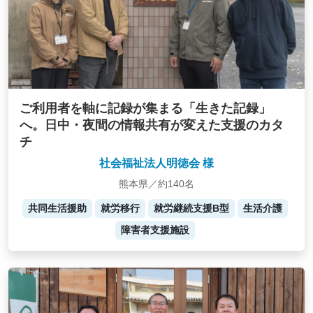
ご利用者を軸に記録が集まる「生きた記録」
へ。日中・夜間の情報共有が変えた支援のカタ
チ
社会福祉法人明徳会 様
熊本県／約140名
共同生活援助
就労移行
就労継続支援B型
生活介護
障害者支援施設