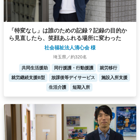
「特変なし」は誰のための記録？記録の目的か
ら見直したら、笑顔あふれる場所に変わった
社会福祉法人清心会 様
埼玉県／約320名
共同生活援助
同行援護・行動援護
就労移行
就労継続支援B型
放課後等デイサービス
施設入所支援
生活介護
短期入所