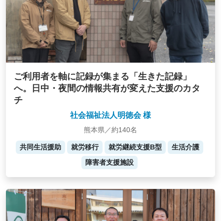
ご利用者を軸に記録が集まる「生きた記録」
へ。日中・夜間の情報共有が変えた支援のカタ
チ
社会福祉法人明徳会 様
熊本県／約140名
共同生活援助
就労移行
就労継続支援B型
生活介護
障害者支援施設