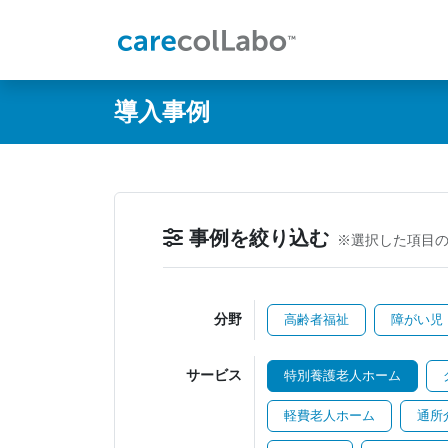
@ -0,0 +1,60 @@
導入事例
事例を絞り込む
※選択した項目
分野
高齢者福祉
障がい児
サービス
特別養護老人ホーム
軽費老人ホーム
通所