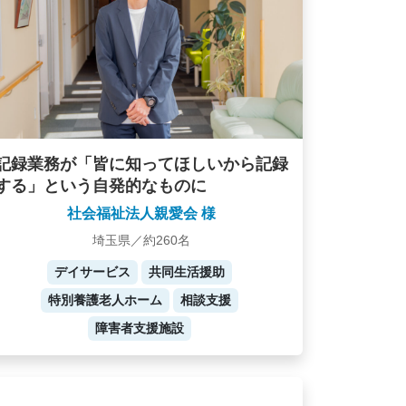
記録業務が「皆に知ってほしいから記録
する」という自発的なものに
社会福祉法人親愛会 様
埼玉県／約260名
デイサービス
共同生活援助
特別養護老人ホーム
相談支援
障害者支援施設