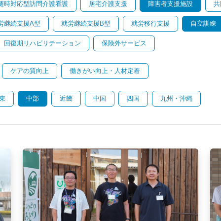
随時対応型訪問介護看護
居宅介護支援
障害者支援施設
共
労継続支援A型
就労継続支援B型
就労移行支援
自立訓練
回復期リハビリテーション
保険外サービス
ケアの質向上
働きがい向上・人材定着
東
中部
近畿
中国
四国
九州・沖縄