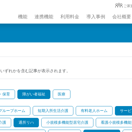
ご家
機能
連携機能
利用料金
導入事例
会社概要
のいずれかを含む記事が表示されます。
・保育
障がい者福祉
医療
グループホーム
短期入所生活介護
有料老人ホーム
サービ
介護
通所リハ
小規模多機能型居宅介護
看護小規模多機能