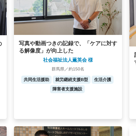
写真や動画つきの記録で、「ケアに対す
の
る解像度」が向上した
社会福祉法人薫英会 様
群馬県／約150名
共同生活援助
就労継続支援B型
生活介護
障害者支援施設