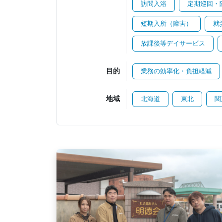
訪問入浴
定期巡回・
短期入所（障害）
就
放課後等デイサービス
目的
業務の効率化・負担軽減
地域
北海道
東北
関