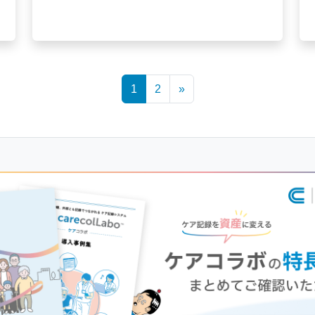
1
2
»