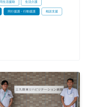
同生活援助
生活介護
同行援護・行動援護
相談支援