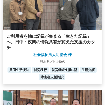
ご利用者を軸に記録が集まる「生きた記録」
へ。日中・夜間の情報共有が変えた支援のカタ
チ
社会福祉法人明徳会 様
熊本県／約140名
共同生活援助
就労移行
就労継続支援B型
生活介護
障害者支援施設