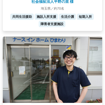
社会福祉法人平野の里 様
埼玉県／約70名
共同生活援助
施設入所支援
生活介護
短期入所
障害者支援施設