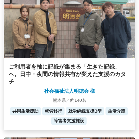
ご利用者を軸に記録が集まる「生きた記録」
へ。日中・夜間の情報共有が変えた支援のカタ
チ
社会福祉法人明徳会 様
熊本県／約140名
共同生活援助
就労移行
就労継続支援B型
生活介護
障害者支援施設