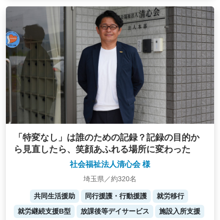
「特変なし」は誰のための記録？記録の目的か
ら見直したら、笑顔あふれる場所に変わった
社会福祉法人清心会 様
埼玉県／約320名
共同生活援助
同行援護・行動援護
就労移行
就労継続支援B型
放課後等デイサービス
施設入所支援