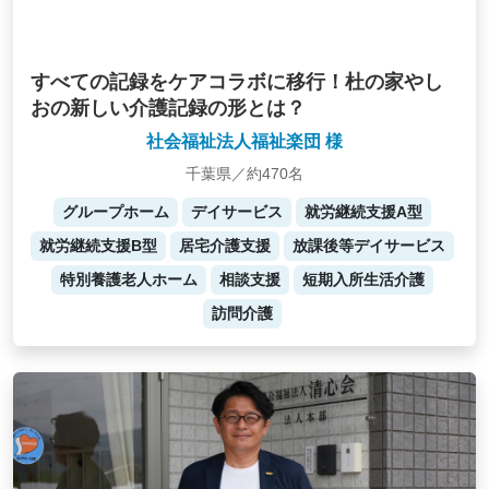
すべての記録をケアコラボに移行！杜の家やし
おの新しい介護記録の形とは？
社会福祉法人福祉楽団 様
千葉県／約470名
グループホーム
デイサービス
就労継続支援A型
就労継続支援B型
居宅介護支援
放課後等デイサービス
特別養護老人ホーム
相談支援
短期入所生活介護
訪問介護