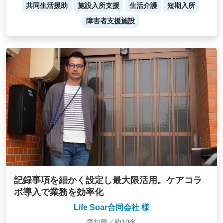
共同生活援助
施設入所支援
生活介護
短期入所
障害者支援施設
記録事項を細かく設定し最大限活用。ケアコラ
ボ導入で業務を効率化
Life Soar合同会社 様
愛知県／約10名