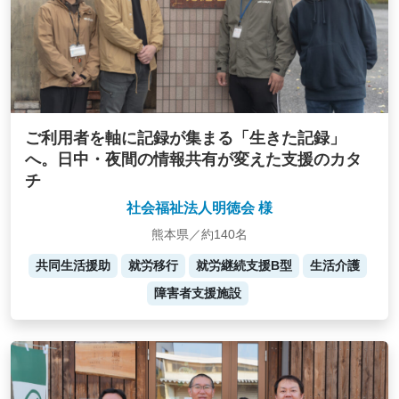
ご利用者を軸に記録が集まる「生きた記録」
へ。日中・夜間の情報共有が変えた支援のカタ
チ
社会福祉法人明徳会 様
熊本県／約140名
共同生活援助
就労移行
就労継続支援B型
生活介護
障害者支援施設