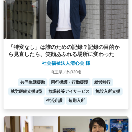
「特変なし」は誰のための記録？記録の目的か
ら見直したら、笑顔あふれる場所に変わった
社会福祉法人清心会 様
埼玉県／約320名
共同生活援助
同行援護・行動援護
就労移行
就労継続支援B型
放課後等デイサービス
施設入所支援
生活介護
短期入所