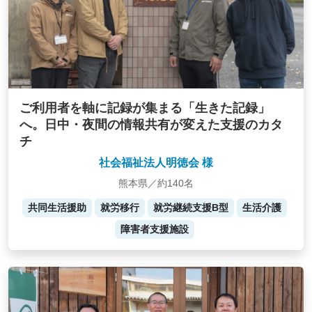
ご利用者を軸に記録が集まる「生きた記録」
へ。日中・夜間の情報共有が変えた支援のカタ
チ
社会福祉法人明徳会 様
熊本県／約140名
共同生活援助
就労移行
就労継続支援B型
生活介護
障害者支援施設