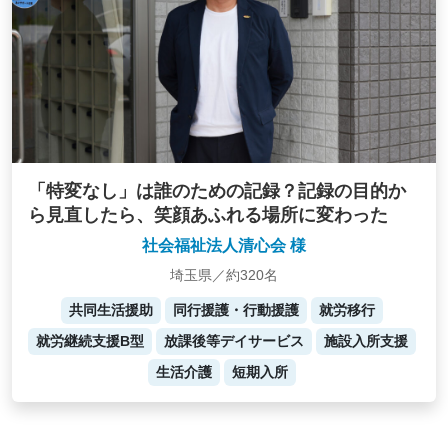
「特変なし」は誰のための記録？記録の目的か
ら見直したら、笑顔あふれる場所に変わった
社会福祉法人清心会 様
埼玉県／約320名
共同生活援助
同行援護・行動援護
就労移行
就労継続支援B型
放課後等デイサービス
施設入所支援
生活介護
短期入所