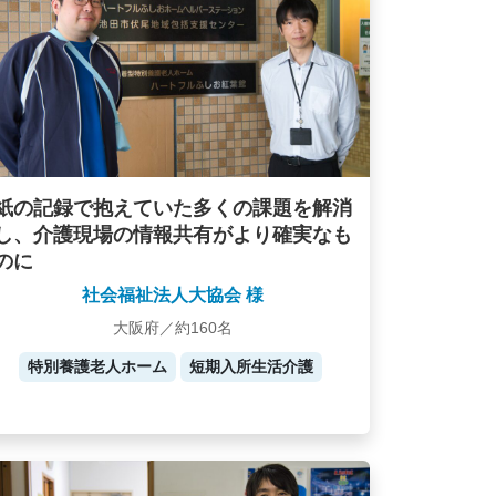
紙の記録で抱えていた多くの課題を解消
し、介護現場の情報共有がより確実なも
のに
社会福祉法人大協会 様
大阪府／約160名
特別養護老人ホーム
短期入所生活介護