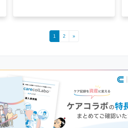
1
2
»