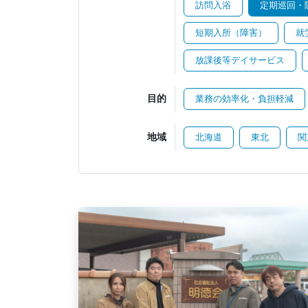
訪問入浴
定期巡回・
短期入所（障害）
就
放課後等デイサービス
目的
業務の効率化・負担軽減
地域
北海道
東北
関