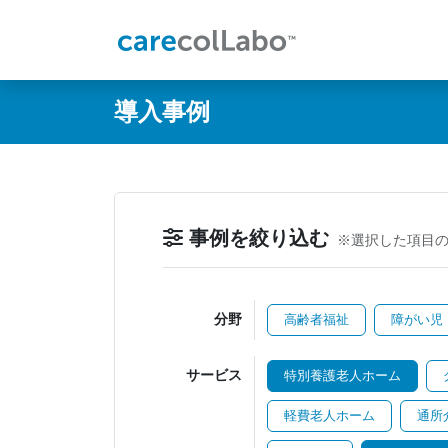
@ -0,0 +1,60 @@
導入事例
事例を絞り込む
※選択した項目
分野
高齢者福祉
障がい児
サービス
特別養護老人ホーム
軽費老人ホーム
通所