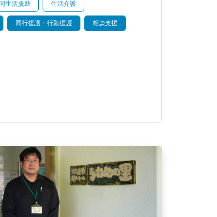
同生活援助
生活介護
同行援護・行動援護
相談支援