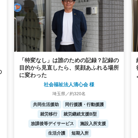
「特変なし」は誰のための記録？記録の
目的から見直したら、笑顔あふれる場所
の
に変わった
社会福祉法人清心会 様
埼玉県／約320名
共同生活援助
同行援護・行動援護
就労移行
就労継続支援B型
放課後等デイサービス
施設入所支援
生活介護
短期入所