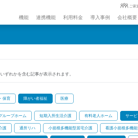
ご家
機能
連携機能
利用料金
導入事例
会社概要
のいずれかを含む記事が表示されます。
・保育
障がい者福祉
医療
グループホーム
短期入所生活介護
有料老人ホーム
サービ
介護
通所リハ
小規模多機能型居宅介護
看護小規模多機能