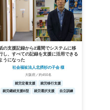
紙の支援記録から2週間でシステムに移
行し、すべての記録を支援に活用できる
ようになった
社会福祉法人北摂杉の子会 様
大阪府／約450名
就労定着支援
就労移行支援
就労継続支援B型
就労選択支援
自立訓練