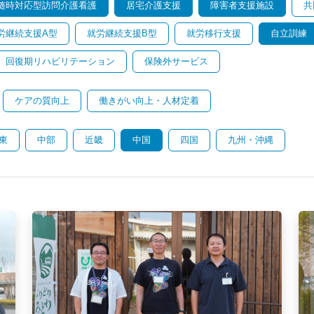
随時対応型訪問介護看護
居宅介護支援
障害者支援施設
共
労継続支援A型
就労継続支援B型
就労移行支援
自立訓練
回復期リハビリテーション
保険外サービス
ケアの質向上
働きがい向上・人材定着
東
中部
近畿
中国
四国
九州・沖縄